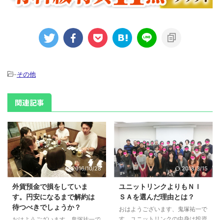
-
その他
関連記事
2016/10/28
2018/3/15
外貨預金で損をしていま
ユニットリンクよりもＮＩ
す。円安になるまで解約は
ＳＡを選んだ理由とは？
待つべきでしょうか？
おはようございます、鬼塚祐一で
す。ユニットリンクの中身は投資
おはようございます、鬼塚祐一で