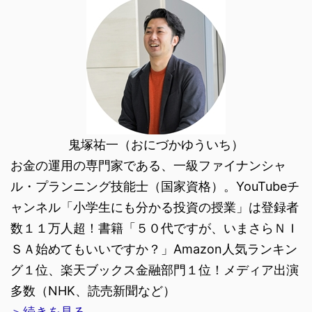
鬼塚祐一（おにづかゆういち）
お金の運用の専門家である、一級ファイナンシャ
ル・プランニング技能士（国家資格）。YouTubeチ
ャンネル「小学生にも分かる投資の授業」は登録者
数１１万人超！書籍「５０代ですが、いまさらＮＩ
ＳＡ始めてもいいですか？」Amazon人気ランキン
グ１位、楽天ブックス金融部門１位！メディア出演
多数（NHK、読売新聞など）
＞続きを見る