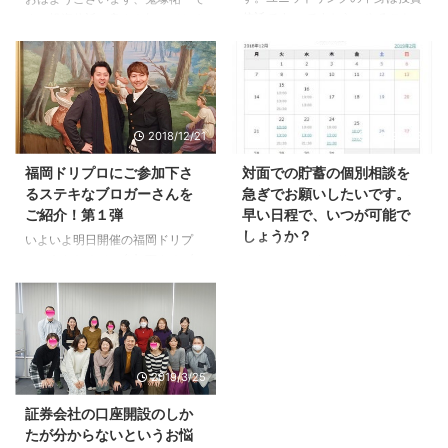
信託です。 ですから、やること
す。投資信託の良さを知ってしま
はＮＩＳＡと同じです。 ただ、
うと、外貨預金を解約したくなり
手数料がダブルでかかります。
ます。＾＾ 前回のセミナーの懇
投資信託に払う信託報酬だけでな
親会で頂いた質問です。 「外貨
く、保険会社にも保険関係費用を
預金で損をしています。円安にな
払わなきゃいけないからです。
るまで解約は待つべきでしょう
2018/12/21
2019/1/13
では、ユニットリンクよりもＮＩ
か？」 私なら、とっとと解約し
ＳＡを選ばれた方のセミナーの感
て、投資信託にまわします。＾＾
福岡ドリプロにご参加下さ
対面での貯蓄の個別相談を
想です。 鬼塚さま 日曜日のセミ
ただ心理的に、損をするのは嫌
るステキなブロガーさんを
急ぎでお願いしたいです。
ナーではお世話になりました。
だ、せめてトントンになってから
ご紹介！第１弾
早い日程で、いつが可能で
質疑応答で質問させていただきま
解約したい、というお気持ちはよ
しょうか？
した＊＊です。 鬼塚さんのセミ
く分かります。 ここが、投資信
いよいよ明日開催の福岡ドリプ
ナーを受ける2ヶ月ほど前より、
託でお金を増やせるか増やせない
ロ。あらためてご参加下さるブロ
こんばんは、鬼塚祐一です。プレ
資産運用について自分なりに勉強
か岐路になります。 というの
ガーさんをご紹介します。 こん
ミアムコンサル１年コースをご希
をしてきました。 銀行の窓口 ...
も、投資で失敗する人の共通点
にちは、鬼塚祐一です。福岡ドリ
望の方から、空き状況の確認メー
は、理論ではなく感情を優先して
プロ現在２９名の方がお申込み下
ルが届きました。 はじめまし
しまい ...
さっています。 ご参加下さる素
て。 対面コンサルをお願いした
敵なブロガーさんをご紹介します
いのですが、事情があり少し急い
2019/3/25
ね。 今回は、第１弾です。 東
でおります。 早い日程で、いつ
京・田町の占いで運勢に愛される
が可能でしょうか？ 福岡での対
証券会社の口座開設のしか
人生！隆之介オフィシャルブログ
面の個別相談の空き状況はこちら
たが分からないというお悩
の隆之介さん セミナーを文字に
です。 数字が青くなっている時