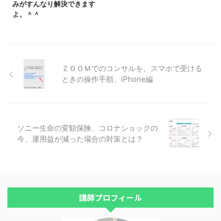
みがすんなり解決できます
起こしてテキスト・冊子にしませ
間は、空いています。 もしく
よ。＾＾
んか の宮元 優子さん セミナー講
は、 今月は、名古屋での対面の
師の売上げを４倍にする！セミナ
個別相談が１枠だけ残っていま
こんにちは、鬼塚祐一です。すご
ーＤＶＤ・動画活用法 の高橋 勝
す。 ２月は大阪でもおこないま
く嬉しい感想を頂きました。
己さん 旦那様の不倫、浮気解
す。残り４枠です。 名古屋と大
「セミナーの間中、早く家に帰っ
決！離婚寸前から仲良し夫婦 ...
阪での対面の個別相談は、単発、
て、教えて頂いた方法で貯蓄、運
もしくは、３ヶ月コースと１年コ
用を始めたいと思って聞いていま
ＺＯＯＭでのコンサルを、スマホで受ける
ースの ...
した。」 資産運用って、勉強を
ときの操作手順、iPhone編
しただけでは、１円も増えませ
ん。 まずは、実行に移さないと
何も始まらないので、こういう感
想はすごく嬉しいです。 鬼塚様
福岡セミナーを受講させていただ
ソニー生命の変額保険、コロナショックの
きました、＊＊です。 同じ内容
今、運用益が減った場合の対策とは？
だ、とのDVDとどちらか迷って
いましたが、やはり直接参加して
良かったです。 ネットの口座を
持っているものの、適切な運用の
仕方が分からずじまいでした。
セ ...
講師プロフィール