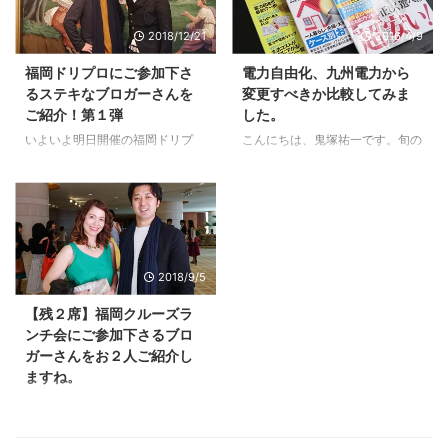
です。 孫がいるかもしれませ
式でお金使い過ぎたので、怖いで
2018/12/21
2016/4/9
ん。＾＾ そう考えると、２０年
す。」 まず、結論から言うと、
間も、税金が０円というのは、太
大丈夫ですので、ご安心下さい。
福岡ドリプロにご参加下さ
電力自由化、九州電力から
っ腹な制度です。つみたてＮＩＳ
今までもいろんなショックがあり
るステキなブロガーさんを
変更すべきか比較してみま
Ａは。 ただ、つみたてＮＩＳＡ
ました。 たとえば、ＩＴバブル
ご紹介！第１弾
した。
には弱点もあります。 投資でき
の崩壊、リーマンショック、ギリ
る金額に上限があります。 年間
シャ危機、ユーロ危機、アメリカ
いよいよ明日開催の福岡ドリプ
こんにちは、鬼塚祐一です。旬の
４０万円までです。 一般ＮＩＳ
国債のデフォルト問題、などな
ロ。あらためてご参加下さるブロ
テーマですが、後回しにしていた
Ａは１２０万円ですから、それと
ど。 こういうことが起こると、
ガーさんをご紹介します。 こん
電力自由化。 時間を見つけて、
比べると、３分の１しかありませ
たしかに、一時的には下落しま
にちは、鬼塚祐一です。福岡ドリ
まず関連本を３冊読みました。
ん ...
す。 しかし、私たちがおこなっ
プロ現在２９名の方がお申込み下
とりあえず基本的な知識を身に付
ているのは、長期投資です。 む
さっています。 ご参加下さる素
けたところで、比較サイトでシミ
しろ ...
敵なブロガーさんをご紹介します
ュレーションしてみました。 そ
2018/9/5
ね。 今回は、第１弾です。 東
の結果、過去１２ヶ月分の検針票
京・田町の占いで運勢に愛される
がないと、正確なところは分から
【残２席】福岡クルーズラ
人生！隆之介オフィシャルブログ
ない、という現実に直面しまし
ンチ会にご参加下さるブロ
の隆之介さん セミナーを文字に
た。＾＾。 とりあえず、九電の
ガーさんをお２人ご紹介し
起こしてテキスト・冊子にしませ
ままで、プランだけ変更してもい
ますね。
んか の宮元 優子さん セミナー講
いかな、という感じです。 た
師の売上げを４倍にする！セミナ
だ、期待したほど安くはならない
こんにちは、鬼塚祐一です。昨夜
ーＤＶＤ・動画活用法 の高橋 勝
ですね。 節約よりもお金を増や
から募集を開始した福岡クルーズ
己さん 旦那様の不倫、浮気解
すほうが私には向いているようで
ランチ会。 続々とお申込みをい