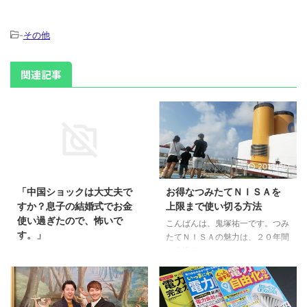
-
その他
関連記事
2018/2/14
2018/3/7
「中国ショックは大丈夫で
お得なつみたてＮＩＳＡを
すか？息子の結婚式でお金
上限まで使い切る方法
使い過ぎたので、怖いで
こんばんは、鬼塚祐一です。つみ
す。」
たてＮＩＳＡの魅力は、２０年間
も非課税ということです。 ２０
こんにちは。鬼塚祐一です。最
年って、なかなかの長期間です。
近、ギリシャや中国の問題で、株
私の年齢でいうと、２０年後は、
価が下がっています。 こんなご
５９歳になっているわけですか
質問を頂きました。 「中国ショ
ら。 娘は３２歳、息子は２８歳
ックは大丈夫ですか？息子の結婚