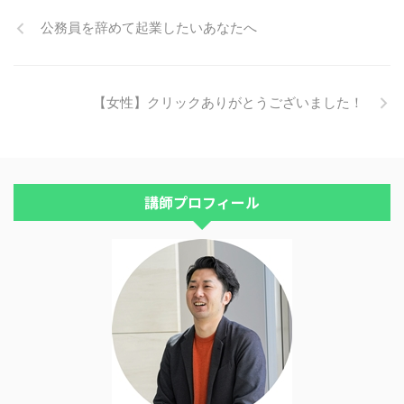
決！離婚寸前から仲良し夫婦 ...
す。＾＾
ただき、残２席となりました！
公務員を辞めて起業したいあなたへ
ご参加下さるブロガーさんをお２
人ご紹介しますね。 まずは、フ
ァッションコンサルの夏脇栄子さ
ん。 いつも、とっても華やかで
【女性】クリックありがとうございました！
いらっしゃいます。＾＾ 夏脇さ
んのブログ↓ 福岡・パーソナル
スタイリスト今日でおブスは卒業
☆あなた至上最高の可愛いに私が
お連れします。 そして、メッセ
ンジャー巫鈴さん。 私のオフ会
講師プロフィール
ではお馴染みですね。 テレビに
も出演されて、昨年は、薬院に事
務所も構えられて、ご活躍されい
...