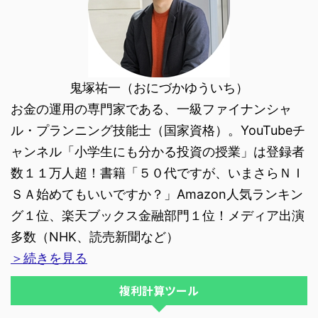
鬼塚祐一（おにづかゆういち）
お金の運用の専門家である、一級ファイナンシャ
ル・プランニング技能士（国家資格）。YouTubeチ
ャンネル「小学生にも分かる投資の授業」は登録者
数１１万人超！書籍「５０代ですが、いまさらＮＩ
ＳＡ始めてもいいですか？」Amazon人気ランキン
グ１位、楽天ブックス金融部門１位！メディア出演
多数（NHK、読売新聞など）
＞続きを見る
複利計算ツール