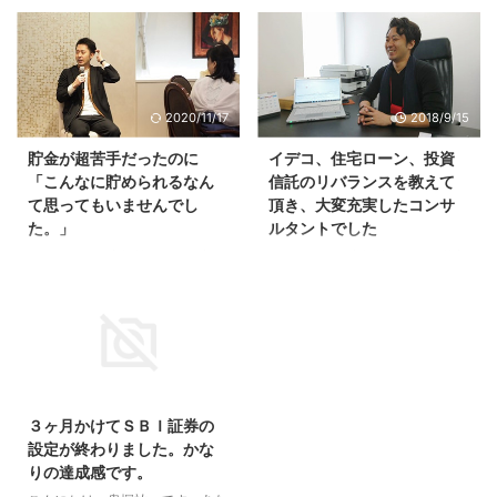
ります。 対面と電話とスカイプ
こんにちは、鬼塚祐一です。住宅
です。 福岡にお住まいの方は、
ローンの繰り上げ返済は、したほ
基本的に対面を選ばれますが、な
うが良い人もいます。 しないほ
かにはスカイプの方もいらっしゃ
うが良い人もいます。 「最大の
います。 では、コンサルの感想
心配毎である住宅ローンの繰上げ
2020/11/17
2018/9/15
です。 鬼塚さん、昨日はありが
返済のことについてもご回答くだ
とうございました。 感想です。
さりスッキリしました。」 とい
貯金が超苦手だったのに
イデコ、住宅ローン、投資
数年前から投資については、関心
う個別相談の感想を頂きましたの
「こんなに貯められるなん
信託のリバランスを教えて
があったのですがネットや書籍で
で、ご紹介しますね。 こんばん
て思ってもいませんでし
頂き、大変充実したコンサ
の知識で、ＦＸや株、投資信託な
は 本日はコンサルありがとうご
た。」
ルタントでした
ど少しずつやってみたりもしまし
ざいました。 過去に失敗した投
たが、実際に何がベストなのか素
資信託ですが、鬼塚さんの毎日の
こんばんは、鬼塚祐一です。超が
こんにちは、鬼塚祐一です。数年
人のままで、行き詰まっていまし
メルマガを読んで、コンサルを受
つくほど貯金が苦手だった方か
前から何度か個別相談にお越しに
た。 家計簿もずっとつけていま
けたらまたやってみよう！と思い
ら、 「こんなに貯められるなん
なっている主婦の方が、初めてご
すが、つけた後に無駄だったか ...
本日をワクワクしながら迎えまし
て思ってもいませんでした。」
主人を連れてこられました。 実
た。 初歩から教えていただきこ
という感想が届きましたのでご紹
は、ご主人は、奥さんが投資をし
れで不安なく始められそうです！
介しますね。＾＾ 鬼塚さんこん
ていることを知りませんでした。
2016/6/9
...
にちは。 先日はありがとうござ
＾＾ 先日の再コンサルトありが
いました。 今年はしっかりと報
とうございました。 前回コンサ
３ヶ月かけてＳＢＩ証券の
告させていただきます。 本日、
ルタントでは、住宅ローンの選び
設定が終わりました。かな
買い付けとボーナスの削除完了い
方を教えて頂き、無事に無理な
りの達成感です。
たしました。 （ここからは感想
く、今までの生活レベルをキープ