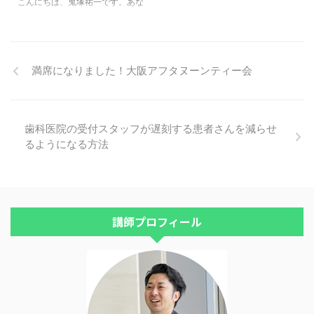
です） 2012年11月に結婚し、そ
しながら返済も出来ています。
こんにちは、鬼塚祐一です。あな
こからセミナーを受講、2013年
夫が万が一、何かあり転職するよ
たは自分で何でもやりたい派です
11月から投資をスタートしたよう
うな事があっても返済できる金額
か？ それとも丸投げしたい派で
です。 そこから6年、合計金額は
設定で、しかも固定なので計画も
すか？ 今回は、何事も自分なり
400万円を突破しました。 （ジ
立てやすく、満足しています。
に理解しながらコツコツやりたい
満席になりました！大阪アフタヌーンティー会
ュニアNISAは娘 ...
今回の再コンサルタントでは、夫
タイプの方から、コンサルの感想
と ...
を頂きました。＾＾ ずいぶんと
ご無沙汰しています。 2月16日に
コンサルティングをしていただい
歯科医院の受付スタッフが遅刻する患者さんを減らせ
た、＊＊です。 鬼塚さんとは、
セミナーでお話を聴かせて頂いて
るようになる方法
以来の対面でしたが、同世代(で
すよね…?)ということもあり、か
しこまることなくとても話しやす
い雰囲気の中でのコンサルティン
グで、お尋ねしたかったことを全
講師プロフィール
て聞くこと ...