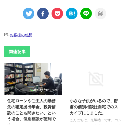
-
お客様の感想
関連記事
2019/4/16
2017/12/8
住宅ローンやご主人の勤務
小さな子供がいるので、貯
先の確定拠出年金、投資信
蓄の個別相談は自宅でのス
託のことも聞きたい、とい
カイプにしました。
う場合、個別相談が便利で
こんにちは、鬼塚祐一です。コン
す。
サルをおこなう方法は主に３つあ