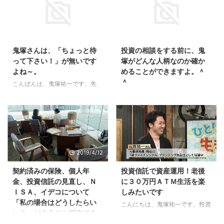
2016/6/9
2017/10/12
鬼塚さんは、「ちょっと待
投資の相談をする前に、鬼
って下さい！」が無いです
塚がどんな人柄なのか確か
よね～。
めることができますよ。＾
＾
こんばんは、鬼塚祐一です。先
日、コンサルを終えたあとに、こ
こんにちは、鬼塚祐一です。お金
んなことを言われました。 「鬼
の相談を誰かにしたことはありま
塚さんは、「ちょっと待って下さ
すか？ 生命保険の相談くらいで
い！」が無いですよね～。」 ど
あれば、あるかもしれません。
ういう意味ですか？とお聞きした
では、投資の相談はいかがです
ら、以前、銀行でこんなことがあ
か？ おそらく、投資の相談をし
2019/4/12
2019/5/16
ったそうです。 住宅ローンの借
たことがある方は極めて少ないと
り換えの相談に行ったらしいので
思います。 「正直不安もありま
契約済みの保険、個人年
投資信託で資産運用！老後
すが、質問するたびに、 「ちょ
したが、鬼塚さんの人柄に触れ、
金、投資信託の見直し、Ｎ
に３０万円ＡＴＭ生活を楽
っと確認させて下さい！」 と裏
これから1年が楽しみになりまし
ＩＳＡ、イデコについて
しみたいです
に引っ込んで行くらしいのです。
た。」 という感想を頂きました
「私の場合はどうしたらい
で、全然、戻ってこないから、忘
ので、ご紹介しますね。 鬼塚さ
こんにちは、鬼塚祐一です。投資
い？」がまるごと解決でき
れられたのかと不安に感じたそう
ま いつもお世話になっておりま
信託を始める目的は、お金を増や
ますよ。
です。 たしかに、金融機関では