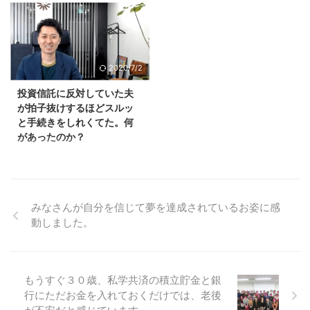
す。 プレミアムコンサルを受講
すためですよね。 いずれ、増や
こういうことが、しょっちゅうあ
している、三重県の＊＊です。
したお金を解約して、使うときが
こんにちは、鬼塚祐一です。貯金
ります。 私も郵便局時代に、上
昨日は第１回目のコンサル、あり
やって来ます。 たとえば、老後
を増やすために、節約して、毎月
...
がとうございました。 お忙しい
に、毎月３０万円ずつ受取る、と
カツカツの生活、どう思います
中 ...
いうことも可能です。 「全てを
か？ 私は、節約してムリに貯蓄
2020/7/2
完了し後は６０歳からの３０万円
をするのは好みではありません。
ＡＴＭ生活を楽しみたいな、と思
＾＾ 今も楽しく、かつ、将来も
投資信託に反対していた夫
っています。笑」 という感想を
安心して暮らせるというのが、モ
が拍子抜けするほどスルッ
頂きましたので、ご紹介します
ットーです。 「積立金額を今よ
と手続きをしれくてた。何
ね。 鬼塚さま こんにちは。３月
り減らしても大丈夫と言って頂い
があったのか？
にコンサルしていただきました＊
たので、かなり気持ちが楽になり
＊です。 お礼を申し上げるのが
こんばんは、鬼塚祐一です。あな
ました。」 という個別相談の感
たいへん遅くなりました。 その
たのご主人は投資に賛成ですか？
想を頂きましたので、ご紹介しま
節は、ありがとうございました。
それとも反対ですか？ 私は職業
すね。 鬼塚様 先日はありがとう
アドバイスいただいた全てを完 ...
柄、多くの奥様方の話を聞く機会
ございました。 今回のお礼と、
みなさんが自分を信じて夢を達成されているお姿に感
があります。 すると、けっこ
コンサルの感想をお送り致しま
動しました。
う、投資をすることに反対してい
す。 今回は、 契約済みの保険、
るご主人がいらっしゃるようなの
個人年金、投資信託の見直しと、
です。 今回は、 投資信託に反対
...
していた夫が拍子抜けするほどス
ルッと手続きをしれくてた とい
もうすぐ３０歳、私学共済の積立貯金と銀
う事例をご紹介します。 鬼塚さ
行にただお金を入れておくだけでは、老後
ま。 4ヵ月程前にコンサルティン