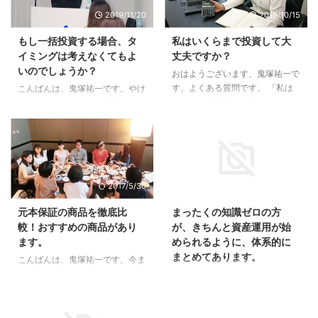
2019/11/20
2016/10/15
もし一括投資する場合、タ
私はいくらまで投資して大
イミングは考えなくてもよ
丈夫ですか？
いのでしょうか？
おはようございます、鬼塚祐一で
す。よくある質問です。 「私は
こんばんは、鬼塚祐一です。やけ
いくらまで投資して大丈夫です
に、投資タイミングの質問が多い
か？」 たとえば、銀行の普通預
です。 あるブログでこのような
金に７００万円預けっぱなしにし
ことが書いてあったそうです。
ているとしましょう。 その７０
Ｑ：「もし一括投資する場合、タ
０万円のなかから、いくらくらい
イミングは考えなくてもよいので
投資にまわしていいですか？とい
しょうか？」 ペンネーム：ゆき
2017/5/30
2016/11/1
う質問ですね。 当然、７００万
★さん こんにちは いつもメルマ
円全額を投資にまわしてはいけま
ガ楽しみにしております♪ 初歩的
元本保証の商品を徹底比
まったくの知識ゼロの方
せん。 では、いくらいが適正な
な疑問が沸いてきたので質問させ
較！おすすめの商品があり
が、きちんと資産運用が始
のか？ 当たり前の話ですが、人
ていただきました。 積立投資よ
ます。
められるように、体系的に
それぞれ違います。 というの
りも一括投資の方が複利がたくさ
まとめてあります。
も、収入や家族構成は、一人ひと
ん得られるというのは理解したつ
こんばんは、鬼塚祐一です。今ま
り違いますよね。 ただ、目安は
もりなのですが、あるブログを読
で、元本保証の商品の話は、ほと
こんにちは、鬼塚祐一です。発売
あります。 その目安を、昨日の
んでいて 『もしもバブルのピー
んどしてきませんでした。 しか
中のＤＶＤについてご質問を頂き
メルマガでお伝えしました。 こ
ク時に一括投資していたら30年
し、リスクがなくて普通預金より
ました。 今日のメルマガでご紹
うい ...
たっても含み損だ。長期保有 ...
も増えるものを教えてほしい、と
介されてたDVD、鬼塚さんのセ