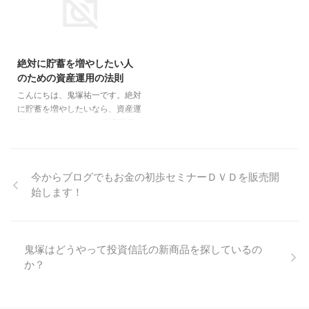
いうお声も頂いております。 元
ミナーを受けたことも、ブログや
本が保証されていて、普通預金よ
メルマガも穴が開くほど読んでな
2015/12/15
りも増える商品といえば、 ・定
くてもタメになりますか？ セミ
期預金 ・財形貯蓄 ・個人向け国
ナーやブログ等とリンクさせて理
絶対に貯蓄を増やしたい人
債 ・ネット銀行の預金 などがあ
解しなければ意味ないのかなぁと
のための資産運用の法則
ります。 ちょっと毛色は違いま
思って、お問い合わせさせていた
すが、デパートの友の会もありま
こんにちは、鬼塚祐一です。絶対
だきました。 お返事いただける
すよね。＾＾ また、中途解約す
に貯蓄を増やしたいなら、資産運
とうれしいです。 もう、このＤ
ると元本割れの可能性があります
用が必須になります。 資産運用
ＶＤさえ観ておけば、ブログもメ
が、 ・低解約返戻金型終身保険
で利益を上げたいなら、安いとき
ルマガも必要ないですよ。＾＾
・一時払い終身保険 ・一時払い
に買って、高いときに売れば良い
まったくの知識ゼロの方が、きち
養老保険 ・個人年金 ・ ...
わけです。 実にシンプルです。
んと資産運用が始められるよう
今からブログでもお金の初歩セミナーＤＶＤを販売開
ただ、いつが安いのか？が分かり
に、体系的にまとめ ...
始します！
ませんよね。 これは、ひとつの
判断基準があります。あなたが、
怖いと感じているときです。 ど
ういうときが怖くなるかという
と、マスコミが不安を煽っている
鬼塚はどうやって投資信託の新商品を探しているの
ときです。 リーマンショック、
か？
中国ショック、世界同時株安など
の負のイメージのキーワードが飛
び交っているときです。 しか