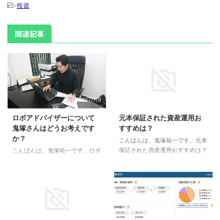
-
投資
関連記事
2017/7/9
2015/12/16
ロボアドバイザーについて
元本保証された資産運用お
鬼塚さんはどうお考えです
すすめは？
か？
こんばんは、鬼塚祐一です。元本
保証された資産運用おすすめは？
こんばんは、鬼塚祐一です。ロボ
というテーマでお話します。 ま
アドバイザーってご存じですか？
ず、貯蓄型の保険は除外します。
ロボットが投資のアドバイスをし
利率が低いし、１０年以内などの
てくれるサービスです。 そんな
短期解約だと元本割れすることが
ロボアドバイザーについて質問を
あります。 今回のテーマは元本
頂きました。 ２週間前のメルマ
保障された資産運用なので、趣旨
ガのＱ＆Ａコーナーに掲載したも
2015/11/9
2018/2/9
にそぐいません。＾＾ では、お
のです。 Ｑ：「ロボアドバイザ