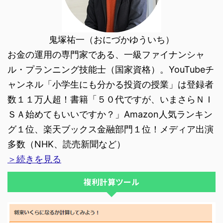
鬼塚祐一（おにづかゆういち）
お金の運用の専門家である、一級ファイナンシャ
ル・プランニング技能士（国家資格）。YouTubeチ
ャンネル「小学生にも分かる投資の授業」は登録者
数１１万人超！書籍「５０代ですが、いまさらＮＩ
ＳＡ始めてもいいですか？」Amazon人気ランキン
グ１位、楽天ブックス金融部門１位！メディア出演
多数（NHK、読売新聞など）
＞続きを見る
複利計算ツール