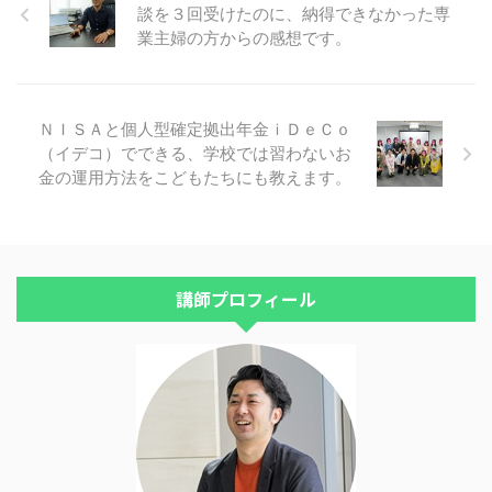
談を３回受けたのに、納得できなかった専
ただ、経済を活性化させるという
意味では、頑張っている会社の株
業主婦の方からの感想です。
を長期保有してくれると助かりま
す。＾＾ 逆に、一般的な個人事
業主や会社員の方は、資産運用し
ないと大変です。 その理由はこ
ＮＩＳＡと個人型確定拠出年金ｉＤｅＣｏ
ちらに書いてあります。＾＾
（イデコ）でできる、学校では習わないお
金の運用方法をこどもたちにも教えます。
講師プロフィール