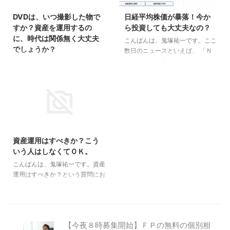
すすめは？ こういうケースでよ
ーについて鬼塚さんはどうお考え
DVDは、いつ撮影した物で
日経平均株価が暴落！今か
く紹介されるのが、個人向け国債
ですか？」 ペンネーム：やまこ
すか？資産を運用するの
ら投資しても大丈夫なの？
の１０年変動です。 世の中の金
さん 鬼塚さん いつもメルマガ楽
に、時代は関係無く大丈夫
利が上がれば、受取り利息も増え
しみに読んでます。会社員50代
こんばんは、鬼塚祐一です。ここ
でしょうか？
るので、金利上昇リスクに備える
女性です。 今年に入って急にリ
数日のニュースといえば、 「Ｎ
ことが出来ます。 １万円から買
タイヤ後の生活が気になり、あと
Ｙダウが史上最大の下げ幅」
こんにちは、鬼塚祐一です。最
えますし、元本保障です。 た
少しの加入ですがイデコや、
「世界の株安連鎖、日経平均一時
近、ＤＶＤが売れています。＾＾
だ、今のところ金利は低いです。
NISAの口座を開こうとしている
1500円超安」 が大きく報道され
スケジュールの関係でセミナーに
...
真っ最中です。 さて、投資に ...
ています。 こんな状況で、今か
参加できないのでＤＶＤで勉強し
ら投資して大丈夫なの？ とお感
よう、というパターンです。 Ｄ
じの方もいらっしゃるかもしれま
ＶＤを検討している方から、こん
2015/12/17
せん。 長期分散投資のことが、
なご質問を頂きました。 セミナ
きちんと理解できている方は、ま
ーに参加したいという気持ちがあ
資産運用はすべきか？こう
ったく動じていないと思います
りますが、仕事柄厳しいので、
いう人はしなくてＯＫ。
が。＾＾ なぜなら、このような
DVDを検討してます。 DVDは、
マイナスは、しょっちゅう発生し
こんばんは、鬼塚祐一です。資産
いつ撮影した物ですか？資産を運
ています。 昨年は北朝鮮のミサ
運用はすべきか？という質問にお
用するのに、時代は関係無く大丈
イル問題、一昨年はイギリスのＥ
答えします。 こういう人はしな
夫でしょうか？ セミナーに参加
Ｕ離脱問題、その前は、チャイナ
くてＯＫだと思います。 お金に
できない分、何かを得たいと思っ
ショックなどなど。 この数年だ
余裕のある富裕層。 わざわざリ
てます。 セミナーでお話してい
...
スクを負って資産運用しなくて
る資産運用の方法であれば、時代
【今夜８時募集開始】ＦＰの無料の個別相
も、生活は成り立ちますよね。
は関係ありません。 なぜ、時 ...