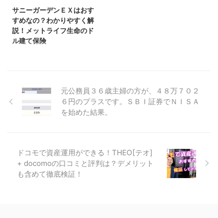
ent/products/HybridVLW_2f.pdf
ている商品です。 基本的に保障
サニーガーデンＥＸはおす
メットライフ生命のビーウィズユ
というより、貯蓄が目的で加入さ
すめなの？わかりやすく解
ープラスは、一括で保険料を払う
れているようですね。 死亡保障
説！メットライフ生命のド
タイプのドル建ての生命保険で
は、家族収入保険でばっちり準備
ル建て保険
す。 保険業界内での評判は良い
しているはずです。 そのへん
ですし、口コミも悪くありませ
は、プルデンシャル生命のライフ
こんばんは、鬼塚祐一です。サニ
ん。 生命保険なので、死亡保障
プランナーさんが、ぬかりなく提
ーガーデンＥＸはおすすめなの
がついています。 おそらく、大
案してくれているでしょう。 で
か？ 今回は、メットライフ生命
半の方は ...
は、貯蓄という視点で見た場合、
のサニーガーデンというドル建て
元公務員３６歳主婦の方が、４８万７０２
米国ドル建年金支払特殊養老保険
保険について、わかりやすく解説
６円のプラスです。ＳＢＩ証券でＮＩＳＡ
（リタイアメント・インカム）は
していきます。 多分この記事を
を始めた結果。
ど ...
見ている方は、どこかで、メット
ライフ生命のサニーガーデＥＸン
を勧められたのではないかと思い
ます。 銀行の窓口で勧められま
せんでしたか？ 銀行の窓口で、
ドコモで資産運用ができる！THEO[テオ]
「定期預金の利率が低いから、そ
+ docomoの口コミと評判は？デメリット
れよりもサニーガーデンＥＸに預
も含めて徹底検証！
けておくと増えますよ。」 とい
う提案がされているようです。
サニーガーデンは、ドル建ての終
身保険です。 米ドル建てと豪ド