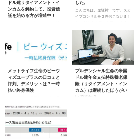
ドル建リタイアメント・イ
した。
ンカムを解約して、投資信
こんにちは、鬼塚祐一です。スカ
託を始める方が増殖中！
イプコンサルを２件おこないまし
た。 どちらもプレミアムコンサ
こんばんは、鬼塚祐一です。貯蓄
ルのお客様です。 「ドル建ての
のトレンドが変わってきているな
保険は解約しました。」 という
～と感じます。 たとえば、プル
ご報告を頂きました。 投資信託
デンシャル生命の米国ドル建リタ
を知ってしまうと、ドル建ての保
イアメント・インカムという貯蓄
険を解約したくなる方が続出で
型の保険があります。
2021/10/21
2020/8/6
す。＾＾ ドル建て保険と変額保
険と投資信託を徹底比較してみま
メットライフ生命のビーウ
プルデンシャル生命の米国
した。
ィズユープラスの口コミと
ドル建年金支払特殊養老保
評判、デメリットは？一時
険（リタイアメント・イン
払い終身保険
カム）は継続したほうがい
いですか？
こんばんは、鬼塚祐一です。最
近、ドル建て保険の相談が増えて
こんばんは、鬼塚祐一です。プル
おります。 先日は、メットライ
デンシャル生命の契約者の大半が
フ生命のドル建て一時払い終身保
加入している思います。 プルデ
険、ビーウィズユープラスについ
ンシャル生命の米国ドル建年金支
てのご相談がありました。
払特殊養老保険。 米国ドル建リ
2020/4/26
https://www.metlife.co.jp/docum
タイアメント・インカムと言われ