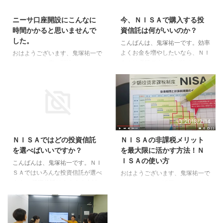
2018/2/14
2017/12/16
ニーサ口座開設にこんなに
今、ＮＩＳＡで購入する投
時間かかると思いませんで
資信託は何がいいのか？
した。
こんばんは、鬼塚祐一です。効率
よくお金を増やしたいなら、ＮＩ
おはようございます、鬼塚祐一で
ＳＡは必須です。 なぜなら、い
す。ニーサ口座を開設するとき
くらお金が増えても税金が引かれ
に、よくある感想です。 「ニー
ません。 たとえば、投資信託を
サ口座開設にこんなに時間かかる
１００万円分買って、それが３０
と思いませんでした。」 ニーサ
０万円に増えてくれたとしましょ
は１人１口座しか作れません。
う。 普通であれば、その３００
その確認作業は、国がやっている
2017/9/29
2018/2/14
万円から、４０万円も税金が引か
ので、時間がかかります。 １ヶ
れて、手取りは２６０万円に減っ
月くらいかかると思って下さい。
ＮＩＳＡではどの投資信託
ＮＩＳＡの非課税メリット
ていまいます。 ところが、ＮＩ
実は、これでもましなほうです。
を選べばいいですか？
を最大限に活かす方法！Ｎ
ＳＡだと３００万円まるまる受け
ニーサがスタートした去年の初め
ＩＳＡの使い方
取れるわけです。 すごいですよ
は、２ヶ月くらいかかっていまし
こんばんは、鬼塚祐一です。ＮＩ
ね、ＮＩＳＡ。 では、ＮＩＳＡ
たから。＾＾ では、ＮＩＳＡ口
ＳＡではいろんな投資信託が選べ
おはようございます、鬼塚祐一で
で購入する投資信託は何がいいの
座は、どこの証券会社で開設する
ます。 投資信託は６０００本以
す。ＮＩＳＡを活用するなら、２
か？ 投資信託の商品数は、なん
といいのか？ メルマガに登録し
上あると言われています。 「Ｎ
０１８年までが勝負です！ ＮＩ
と、６０００本以上もあります。
て８日目に届くメールを見ると分
ＩＳＡではどの投資信託を選べば
ＳＡのメリットは非課税ですが、
...
かりますよ。＾＾
いいですか？」 というご質問を
残念ながら、適用される期間は、
頂きました。 セミナーやコンサ
たったの５年間だけです。 投資