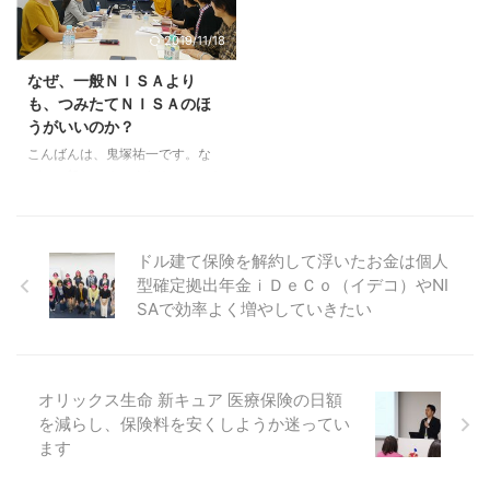
ル、ＤＶＤで勉強している方は、
で安定的に増やしたいなら、運用
2019/11/18
投資信託を選ぶ４つの条件をご存
期間は１０年間は必要になりま
じですよね。 ４つの条件を満た
す。 つまり、５年間の非課税期
なぜ、一般ＮＩＳＡより
している投資信託を探せば良いの
間では短すぎるのです。 しか
も、つみたてＮＩＳＡのほ
でカンタンです。 ・購入時手数
し、ロールオーバーという制度を
うがいいのか？
料が０円のノーロード投信 ・信
使えば、非課税期間が最大１０年
託報酬が安いインデックスファン
まで伸ばせます。 この最大１０
こんばんは、鬼塚祐一です。な
ド ・信託期限が無期限 ・毎月分
年を活用出来るのは、２０１８年
ぜ、一般ＮＩＳＡよりも、つみた
配型ではない この４つの条件を
までに投資したお金のみです。
てＮＩＳＡのほうがいいのか？
満たしていて、かつ、信託報酬 ...
だから、ＮＩＳＡは２０１８年ま
上限額が大きいから、一般ＮＩＳ
でが勝負なのです。＾＾ ＮＩＳ
Ａのほうがいいのでは？ と感じ
ドル建て保険を解約して浮いたお金は個人
Ａの ...
ている人は、わりと、いらっしゃ
型確定拠出年金ｉＤｅＣｏ（イデコ）やNI
ると思います。 先日のグループ
コンサルでも質問されました。＾
SAで効率よく増やしていきたい
＾ 鬼塚様 銀座でのグループコン
サルでは大変お世話になりまし
た！ 普段忙しくほったらかし、
勉強不足のまま向かうことになっ
オリックス生命 新キュア 医療保険の日額
てしまい緊張しましたが、リバラ
を減らし、保険料を安くしようか迷ってい
ンスやニーサの事をより詳しく教
ます
えていただき、一歩前進したよう
な気持ちで戻ってきました。 あ