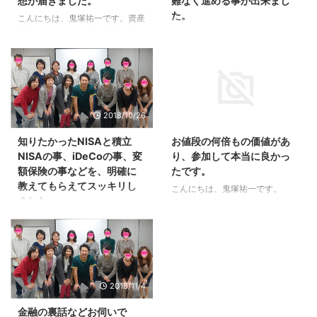
想が届きました。
難なく進める事が出来まし
た。
こんにちは、鬼塚祐一です。資産
運用セミナーには金融機関に勤務
こんにちは、鬼塚祐一です。先週
している方もお越しになります。
末に開催した、 知識ゼロでも資
保険関係の方が多いですが、銀行
産運用が始められる！賢く増やす
の方もいらっしゃいます。 で
貯蓄セミナー を受講された方か
は、セミナーの感想です。 先日
ら、 「早速、SBI証券に口座を作
はありがとうございました!! 鬼塚
るべく、テキストのとおりに難な
2018/10/26
2016/11/1
さんのことを知り、メルマガを読
く進める事が出来ました。」 と
んで数カ月、セミナーに行ってみ
いう感想を頂きましたので、ご紹
知りたかったNISAと積立
お値段の何倍もの価値があ
たいと思っても中々決心がつかな
介しますね。＾＾ 鬼塚様 先日は
NISAの事、iDeCoの事、変
り、参加して本当に良かっ
かっのですが、東京で初心者向け
セミナーありがとうございまし
額保険の事などを、明確に
たです。
のセミナーを行うと知り、直接お
た。 全くの初心者でしたが、わ
教えてもらえてスッキリし
会いして話を聞いてみたいと強く
かりやすい内容で理解できまし
こんにちは、鬼塚祐一です。
ました。
思いお願いしました。 会場に着
た。 早速、SBI証券に口座を作る
「お値段の何倍もの価値があり、
くまで不安の気持ちもありました
べく、テキストのとおりに難なく
参加して本当に良かったです。」
こんにちは、鬼塚祐一です。先週
が、集まっている参加者の方や鬼
進める事が出来ました。 口座開
というセミナーの感想を頂きまし
末は名古屋で、 ５０代から始め
塚さん本人をお見かけし不安 ...
設の仕方は、テキストに図解入り
た。＾＾ 鬼塚さんのセミナーは
る！老後貧乏にならないための一
で流れを掲載しています。 ...
お客様が得する事をメインに構成
生使える資産運用術セミナー を
されたセミナーです。 お値段の
開催しました。 さっそく、受講
2018/11/4
何倍もの価値があり、参加して本
して下さった方から、 「知りた
当に良かったです。 私の場合、
かったNISAと積立NISAの事、
金融の裏話などお伺いで
もし鬼塚さんのセミナーに出てい