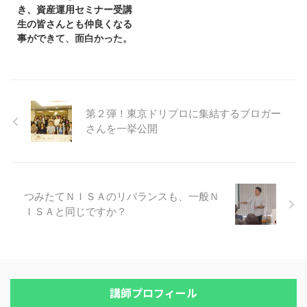
iDeCoの事、変額保険の事など
き、資産運用セミナー受講
なければ大損する所でした。 よ
を、明確に教えてもらえてスッキ
生の皆さんとも仲良くなる
くある一般論では無く、自分にと
リしました。」 という感想を頂
事ができて、面白かった。
って本当に必要な投資や運用が見
きましたので、ご紹介しますね。
つかるセミナーです。 知識０の
昨日はセミナー、ありがとうござ
こんにちは、鬼塚祐一です。金融
人でも理解でるように説明をして
いました。 まず、場所が駅から
機関で働き始めたばかりの方か
頂けますので明日から自分がすべ
近く、わかりやすく、きれいだっ
ら、 「金融の裏話などお伺いで
き行動が必ず見つかります。 ま
た事がありがたかったです。 そ
き、受講生の皆さんとも仲良くな
...
して鬼塚さんが写真よりずっとお
る事ができて、面白かったで
第２弾！東京ドリプロに集結するブロガー
若くイケメンで、ビック ...
す。」 という資産運用セミナー
さんを一挙公開
の感想を送ってくださったので、
ご紹介しますね。 鬼塚先生 本日
は、わかりやすく、豊富な裏付け
データに基づいた資産運用の秘伝
をご教示頂きまして、ありがとう
つみたてＮＩＳＡのリバランスも、一般Ｎ
ございました！ 金融関係のお仕
ＩＳＡと同じですか？
事を始めたところで、お客様にと
ってどのような提案がベストなの
かを考えているところでしたの
で、鬼塚先生のお話が大変勉強に
なりました。 投資信託やNISA
は、 ...
講師プロフィール