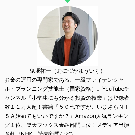
鬼塚祐一（おにづかゆういち）
お金の運用の専門家である、一級ファイナンシャ
ル・プランニング技能士（国家資格）。YouTubeチ
ャンネル「小学生にも分かる投資の授業」は登録者
数１１万人超！書籍「５０代ですが、いまさらＮＩ
ＳＡ始めてもいいですか？」Amazon人気ランキン
グ１位、楽天ブックス金融部門１位！メディア出演
多数（NHK、読売新聞など）