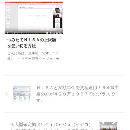
ます。 うまく検索できないこと
しつけて無事参加することができ
集。 いよいよ本日２４時で受付
ラボでリバランスを徹底解説する
もあります。 そこで以下、機能
ました お孫ちゃんが眠ってくれ
終了となります。 あと３時間で
ウェブセミナーをしました。 そ
強化されたら嬉しいな ...
て良かったです。 ウェブ ...
す。 次回の募集はいつになるか
のウェブセミナーを開催する前
分かりません。 最低でも、５ヶ
に、こんなコメントを頂きまし
月以上は先になります。 この機
た。 ウェブセミナー楽しそうで
2019/3/29
会をお見逃しなく！
すね。 ラボ会員さん、全国にい
るので皆で集まるのは中々難しそ
つみたてＮＩＳＡの上限額
うだなぁと思っていたので、ウェ
を使い切る方法
ブセミナーでお会いできれば嬉し
こんにちは、鬼塚祐一です。３日
いです!(^^)! 投資信託のリバラン
前に、ＦＰラボ限定ウェブセミナ
スのツールを持っていないのです
ーを開催しました。 テーマは、
が、ツールも頂けたら更に嬉しい
こちら。 「つみたてＮＩＳＡの
です（ ´∀｀） ということで、
上限額を使い切る方法」 つみた
リバランス用のエクセルツールを
てＮＩＳＡの上限は年間４０万円
ＦＰラボで配布することにしまし
ＮＩＳＡと変額年金で資産運用！６４歳主
です。 が、月３万３３３３円と
た。 ウェブセミナーでは ...
婦の方が４２０万１０６７円のプラスで
いう縛りもあります。 そうする
と、 ・年の途中からスタートし
す。
た場合はどうなるのか？ ・一括
で１００万円投資したい。そのう
ち４０万だけつみたてＮＩＳＡに
できる？ というような疑問が出
個人型確定拠出年金ｉＤｅＣｏ（イデコ）
てくると思います。 そこで、つ