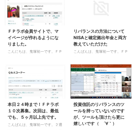
2019/2/5
2017/12/7
ＦＰラボ会員サイトで、マ
リバランスの方法について
イページが作れるようにな
NISAと確定拠出年金と両方
りました。
教えていただけた
こんにちは、鬼塚祐一です。ＦＰ
こんばんは、鬼塚祐一です。ＦＰ
ラボ会員サイトで、マイページが
ラボで、ウェブセミナーをおこな
作れるようになりました。 きっ
いました。 多くの方が苦手意識
かけは、ニコさんのこちらの投稿
を持っている、投資信託のリバラ
です。 Q&Aコーナーの各トピッ
ンスの仕方を徹底解説しました。
クを拝見していると、類似した悩
さっそく、感想を頂きましたの
みが多く、とても勉強になってお
で、ご紹介しますね。 ウェブセ
2019/10/10
2018/2/10
ります。 ただ、新規トピックが
ミナーありがとうございました。
どんどん更新されてくると、 気
とても丁寧に教えて頂いて感激で
本日２４時まで！ＦＰラボ
投資信託のリバランスのツ
になっていた他者トピックはどこ
す。 リバランスの方法について
１０次募集。次回は、最低
ールを持っていないのです
だったかな、 過去の自分のトピ
NISAと確定拠出年金と両方教え
でも、５ヶ月以上先です。
が、ツールも頂けたら更に
ックではなんて回答もらってたか
ていただけたので、今週末はエク
嬉しいです（ ´∀｀）
な、 などログイン間隔が空く度
セルシートを駆使してリバランス
こんばんは、鬼塚祐一です。２週
に検索機能をつかって探しており
してみます。 9時までに孫を寝か
間にわたり募集してきた１０次募
こんにちは、鬼塚祐一です。ＦＰ