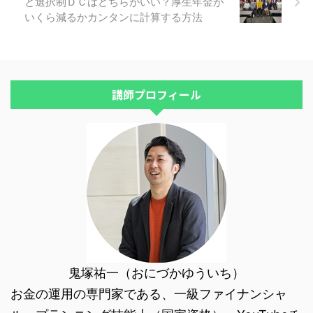
と選択制ＤＣはどちらがいい？厚生年金が
みたてＮＩＳＡの上限額を使い切
いくら減るかカンタンに計算する方法
る方法をお話ししました。 普通
にやると、年の途中からでは上限
...
講師プロフィール
鬼塚祐一（おにづかゆういち）
お金の運用の専門家である、一級ファイナンシャ