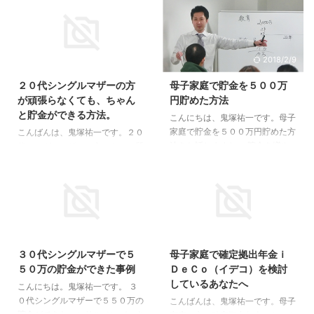
2017/5/27
2018/2/9
２０代シングルマザーの方
母子家庭で貯金を５００万
が頑張らなくても、ちゃん
円貯めた方法
と貯金ができる方法。
こんにちは、鬼塚祐一です。母子
家庭で貯金を５００万円貯めた方
こんばんは、鬼塚祐一です。２０
法をお話しますね。 貯金を増や
代シングルマザーの方からのご質
す方法は２つです。 収入を増や
問です。 手取り１４万円、貯蓄
すか、お金を運用して増やすか、
ゼロという状況です。 20代後
この２つになります。 母子家庭
半、2歳の子供がいるシングルマ
の場合、残業などは難しいと思い
ザーです。 手取りは14万程なん
ます。 なので、今回は、バリバ
ですが恥ずかしながら貯蓄額は
2015/8/19
2017/2/24
リ働いて収入を増やす、というの
０‥ 手もとにお金があると散財し
は選択肢から外してしまいます。
てしまうので、貯蓄ができないん
３０代シングルマザーで５
母子家庭で確定拠出年金ｉ
残るは、お金を運用して増やすこ
です‥。 ですが、今後の事を考え
５０万の貯金ができた事例
ＤｅＣｏ（イデコ）を検討
とです。 運用する方法は、いく
ると教育資金に老後資金、欲を言
しているあなたへ
らでもあります。 しかし、仕事
えばちょっとした旅行にも行きた
こんにちは。鬼塚祐一です。 ３
と家事と育児をこなしながらで
い‥。 貯蓄を頑張らねば！と思う
０代シングルマザーで５５０万の
こんばんは、鬼塚祐一です。母子
も、出来るものでないといけませ