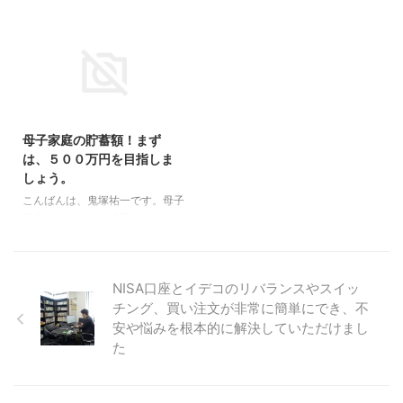
のですがこんなあたしでも続けら
貯金ができたコンサルメンバーさ
家庭の方で確定拠出年金ｉＤｅＣ
ん。 たとえば、投資信託の自動
れるもの（できれば低額のものを
んがいらっしゃいます。 コンサ
ｏ（イデコ）を検討している方向
積立なら、ほったらかしで良いの
希望‥）何かあるんでしょうか？
ルティングを受けたのは、４年前
けの話です。 老後資金を貯める
...
よろしくお願いします。 ...
です。 この４年間でなぜ貯めら
方法としては、確定拠出年金ｉＤ
れるようになったのか？ コンサ
ｅＣｏ（イデコ）は非常に優れた
ルティングの感想を送ってくださ
制度です。 効率よくお金が増や
2018/2/9
いましたので、ご紹介しますね。
せて、税金までお得になります。
＾＾ マネーセミナーを受けて 早
お得になる税金は、所得税と住民
母子家庭の貯蓄額！まず
いもので4年のお付き合いです。
税です。 ただ、母子家庭の方か
は、５００万円を目指しま
そもそも運用を始めようと思った
ら、「私は住民税が免除されてい
しょう。
きっかけは、将来(子の教育資
ます。」という話をよく聞きま
金・老後の資金など)の資金につ
す。 あなたはいかがですか？ も
こんばんは、鬼塚祐一です。母子
いて漠然とした不安が強かったか
し、住民税が免除されているとし
家庭で、きちんと貯蓄が出来てる
らです。 今後、社会保険・公的
たら、確定拠出年金を掛けても、
方はたくさんいます。 最初は出
年金は減少の傾向にあり、あて ...
今以上に、住民税がお得になるこ
来ていなくても、コンサルを受け
とはありません。 なので、確 ...
た後は、皆さん貯まるようになっ
NISA口座とイデコのリバランスやスイッ
ていらっしゃいます。 たとえ
チング、買い注文が非常に簡単にでき、不
ば、３０代後半で５００万円以上
の貯蓄ができた方がいます。 ５
安や悩みを根本的に解決していただけまし
００万円貯まると、ちょっと、安
た
心感が出てきませんか？ まず
は、あなたも、５００万円を目指
してみましょう。 貯蓄の方法