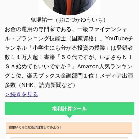
鬼塚祐一（おにづかゆういち）
お金の運用の専門家である、一級ファイナンシャ
ル・プランニング技能士（国家資格）。YouTubeチ
ャンネル「小学生にも分かる投資の授業」は登録者
数１１万人超！書籍「５０代ですが、いまさらＮＩ
ＳＡ始めてもいいですか？」Amazon人気ランキン
グ１位、楽天ブックス金融部門１位！メディア出演
多数（NHK、読売新聞など）
＞続きを見る
複利計算ツール