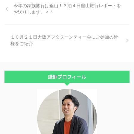
て、積み立てのように使えるので
る、ということになります。 ニ
今年の家族旅行は釜山！３泊４日釜山旅行レポートを
しょうか？ ＮＩＳＡが終わって
ーサ口座は年の初めがいいです
お送りします。＾＾
...
か？年の途中からでも、5年間有
効なのですか？ 私もその１人で
す。 さて、ＮＩＳＡについて、
こんな質問を頂きました。 「ニ
ーサ口座は年の初めがいいです
１０月２１日大阪アフタヌーンティー会にご参加の皆
か？年の途中からでも、5年間有
様をご紹介
効なのですか？」 ＮＩＳＡの非
課税期間は５年間です。 残念な
がら、年の途中からでも５年間有
効、というわけではありません。
たとえば、今年２０１６年の非課
講師プロフィール
税 ...