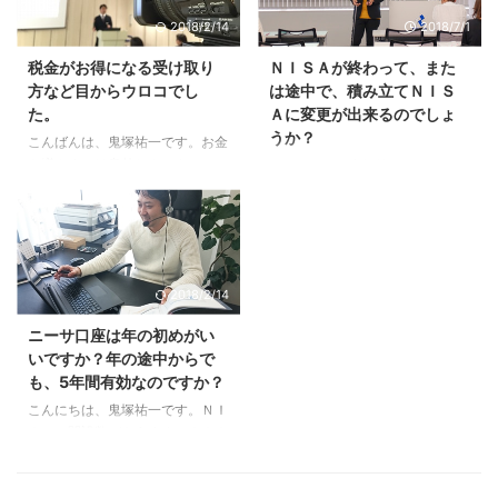
は３２歳、息子は２７歳です。
なければ、２０１８年は自動的に
2018/2/14
2018/7/1
こう考えると、２０年後って、す
従来型のＮＩＳＡになります。
ごく長い期間だな～と感じます。
さきほどＮＩＳＡの公式サイトを
税金がお得になる受け取り
ＮＩＳＡが終わって、また
その間、いくらお金が増えても、
見たら、従来型のＮＩＳＡのこと
方など目からウロコでし
は途中で、積み立てＮＩＳ
税金が１円もかからないのが、つ
を「一般ＮＩＳＡ」と書いていま
た。
Ａに変更が出来るのでしょ
みたてＮＩＳＡのメリットです。
した。
うか？
ビットコインだと最大５５％課税
http://www.jsda.or.jp/nisa/tsumit
こんばんは、鬼塚祐一です。お金
ですから、ぜんぜん違いますよ
ate/index.html ということで、私
を増やすのは意外とカンタンで
こんばんは、鬼塚祐一です。メル
ね。 ただ、つみたてＮＩＳＡに
も今後は一般ＮＩＳＡと呼んでい
す。 逆に、増えたお金をどうや
マガのＱ＆Ａコーナーの予告で
は弱点もあります。 実は、つみ
きます。 では、とりあえず一般
って受け取るか？が難しかったり
す。 今回、取り上げる質問は、
たてＮＩＳＡは債券で運用する ...
...
します。 では、セミナーの感想
一般ＮＩＳＡとつみたてＮＩＳＡ
です。 セミナーとても勉強にな
についてです。 こんにちは。 投
りました。 確定拠出年金は、積
資信託をまだやったこともない初
2018/2/14
み立てしていたので、ある程度は
心者です。 ＮＩＳＡと積み立て
分かっていましたが、国民年金基
ＮＩＳＡについて、質問させてく
ニーサ口座は年の初めがい
金や小規模企業共済の違い、税金
ださい。 ＮＩＳＡは、２０１８
いですか？年の途中からで
がお得になる受け取り方など目か
年に購入した枠は、２０２３年に
も、5年間有効なのですか？
らウロコでした。 また、東京に
ロールオーバー出来ますが、２０
いらしたときには、ぜひセミナー
１９年以降の購入分は、２０２４
こんにちは、鬼塚祐一です。ＮＩ
を受けたいと思います。 増えた
年以降にロールオーバー出来ない
ＳＡの開設数がもうすぐ１０００
お金を受け取るときに税金がかか
のでしょうか？ ＮＩＳＡは、１
万口座を突破するそうです。 単
ることをご存知ですか？ 受け取
２０万円以内で毎月数万円購入し
純に、１０００万人が利用してい
る方 ...