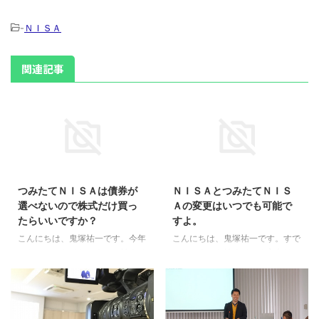
-
ＮＩＳＡ
関連記事
2018/1/24
2017/10/6
つみたてＮＩＳＡは債券が
ＮＩＳＡとつみたてＮＩＳ
選べないので株式だけ買っ
Ａの変更はいつでも可能で
たらいいですか？
すよ。
こんにちは、鬼塚祐一です。今年
こんにちは、鬼塚祐一です。すで
から、つみたてＮＩＳＡが始まり
にＮＩＳＡを始めている方向けの
ました。 ものすごいメリットが
話です。 来年から、つみたてＮ
あります。 なんと、２０年間も
ＩＳＡが始まる、ということは何
非課税です。 今から２０年後、
となく知っていらっしゃると思い
私は５９歳になっています。 娘
ます。 今のまま何も手続きをし