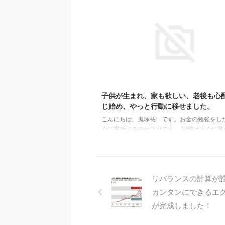
のスタイルになりました。 娘さんと一緒にコ
お越しになった方から、 「セールストークで
ないデメリットがはっきりと理解できて娘も
んでいました。」 という感想を頂きましたの
しますね。＾＾ 昨日はいろいろと相談に乗っ
きましてありがとうございました。 主人を説
に時間がかかりましたが、やっとSBI証券の
20
座入金までこぎつ ...
子供が生まれ、家も欲しい、老後も心
じ始め、やっと行動に移せました。
こんにちは、鬼塚祐一です。お金の勉強をし
ぐに実行するのがコツです。 記憶はすぐに薄
きますし、モチベーションもあっという間に
す。 そして、しばらくすると、また将来が不
て焦って勉強する、を繰り返してしまうこと
す。 では、コンサルティングの感想です。＾
リバランスの計算が
さん、先日は長い時間ありがとうございました
所をでて、時計を見てびっくりしました。 そ
カンタンにできるエ
にはあっという間の時間でした。 そして、早
が完成しました！
●●証券の口座を開設しました！ 子供ニーサ
し込 ...