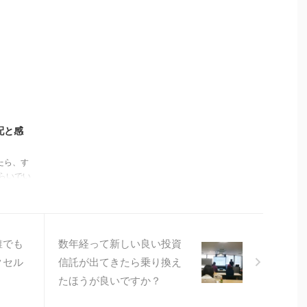
さま、先日はコンサルありがとうございました。 感想
ンサルに
を一言で言えば充実感です。 具体的にどうするかをは
は語られ
っきり認識することができました。 セミナーやビデオ
とても喜
だと自分の場合はどうすればよいのか内容を再構築す
でご紹介
るところから始めて本当にそれでよいのか悩んで、実
ていただ
行するまでひと月かかるか場合によっては今回は保留
得するの
としてしまいかねませ ...
開設、口
16/3/11
配と感
たら、す
らいでい
下がりま
安になっ
になりま
＾ 鬼塚
誰でも
数年経って新しい良い投資
。 事務
れでも私
クセル
信託が出てきたら乗り換え
速昨日
たほうが良いですか？
も予約申