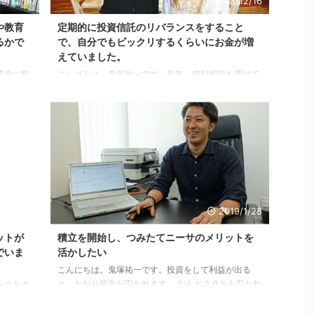
9/11/14
2018/12/16
や教育
定期的に投資信託のリバランスをすること
るかで
で、自分でもビックリするくらいにお金が増
えていました。
業中に投
こんばんは、鬼塚祐一です。毎年、個別相談を受けて
ブルだと
下さっている久保さんから、 「定期的に投資信託のリ
らできま
バランスをすることで、自分でもビックリするくらい
今では、
にお金が増えていました。」 という感想を頂きました
、本当に
ので、ご紹介しますね。＾＾ 鬼塚さんのコンサルを受
込んだ時
けてから、老後の不安が一切無くなりました。 どの
的に厳し
位、お金を用意すべきか、どのペースで蓄えていくべ
節約する
きか、などが明確にりました。 毎年リバランスのコン
いって
サルを受けていますが、ネットでの操作が苦手な私に
っぱいで
も懇切丁寧に、教えて頂けるので助かっています。 そ
17/6/27
2019/1/28
して、顧客にとって有 ...
ットが
積立を開始し、つみたてニーサのメリットを
でいま
活かしたい
こんにちは。鬼塚祐一です。投資をして利益が出る
と、かなり税金が引かれます。 なんと２０％も引かれ
ークをさ
ます。 利益が１００万円だと、税金が２０万円も引か
ルストー
れるわけです。 かなり、大きな金額ですよね。 鬼塚
今の仕事