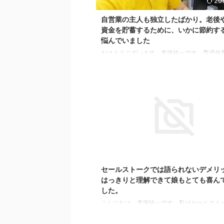
201
自営業の主人も独立したばかり。老後
資金を貯蓄するために、いかに節約す
悩んでいました
おはようございます、鬼塚祐一です。育児休
資をスタートされた方から、 「投資＝ギャン
思っていたので、投資を始めるなんて想像す
せんでした。」 という感想を頂きました。 
立派に、投資家の仲間入りです。＾＾ 一年間
ありがとうございました。 コンサルトを申し
期は、自営業の主人も独立したばかりで金銭
く、老後や教育資金を貯蓄するためにいかに
かで日々頭を悩ませていました。 節約すると
も、たかが知れており将来に対して不安でい
20
した。 そんな時、偶然 ...
セールストークでは語られないデメリ
はっきりと理解できて娘もとても喜ん
した。
こんにちは、鬼塚祐一です。私はセールスト
れるのが嫌いです。＾＾ なので、自分もセー
クをしたくないから、金融機関と提携しない