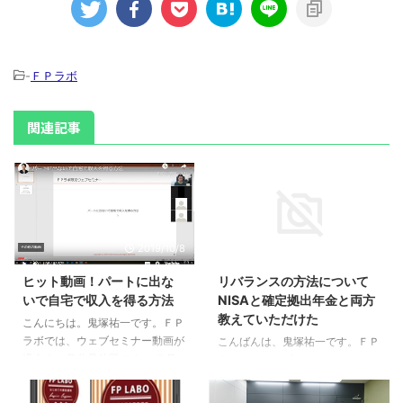
-
ＦＰラボ
関連記事
2019/10/8
2017/12/7
ヒット動画！パートに出な
リバランスの方法について
いで自宅で収入を得る方法
NISAと確定拠出年金と両方
教えていただけた
こんにちは。鬼塚祐一です。ＦＰ
ラボでは、ウェブセミナー動画が
こんばんは、鬼塚祐一です。ＦＰ
過去３ヶ月分見放題です。 ７月
ラボで、ウェブセミナーをおこな
にアップした動画は、今月末まで
いました。 多くの方が苦手意識
ご視聴頂けます。 該当動画の１
を持っている、投資信託のリバラ