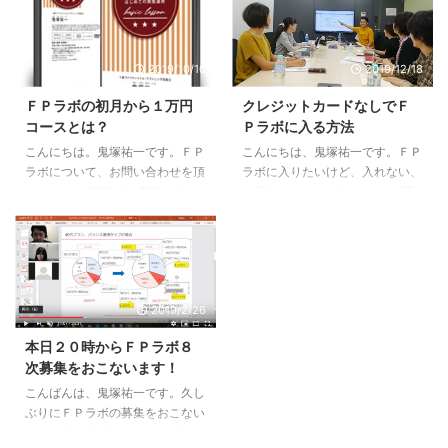
本がこちら。 パートに出ないで
ンスの仕方を徹底解説しました。
自宅で収入を得る方法 過去のウ
さっそく、感想を頂きましたの
ェブセミナーで最も参加者が多か
で、ご紹介しますね。 ウェブセ
2019/10/10
2019/12/18
ったヒット動画です。 鬼塚は、
ミナーありがとうございました。
５年前まで、ＦＰ事務所に勤務す
とても丁寧に教えて頂いて感激で
ＦＰラボの初月から１万円
クレジットカードなしでＦ
る会社員でした。 超、安月給
す。 リバランスの方法について
コースとは？
Ｐラボに入る方法
で、手取り１３万円、ボーナスな
NISAと確定拠出年金と両方教え
し、でした。 当然、このお給料
ていただけたので、今週末はエク
こんにちは。鬼塚祐一です。ＦＰ
こんにちは、鬼塚祐一です。ＦＰ
だけでは食べていけません。 な
セルシートを駆使してリバランス
ラボについて、お問い合わせを頂
ラボに入りたいけど、入れない、
ので、副業をしていました。 ど
してみます。 9時までに孫を寝か
きました。 FPラボの募集が始ま
と言われたことがあります。 理
んな副業なのか？ アフィリエイ
しつけて無事参加することができ
るようなので気になっておりま
由を聞いてみると、 「専業主婦
トというものです。 月３０万円
ました お孫ちゃんが眠ってくれ
す。 そこで、FPラボについて確
なのでクレジットカードを持って
ほ ...
て良かったです。 ウェブ ...
認です。 FPラボの最初の3万円
いないのです。」 とのこと。 た
はDVDを既に購入している場合
しかに、ＦＰラボの支払い方法は
は不要で、月々1万円でFPラボが
クレジットカードのみとなってお
2019/2/26
利用可能でしたでしょうか？ ま
ります。 ところが、先日、ラボ
た、そのDVDを購入する場合、
メンバーのＴさんから、 「デビ
本日２０時からＦＰラボ８
私が購入したのは50歳～をター
ットカードを作ればいいんですよ
次募集をおこないます！
ゲットにしたDVDですが、違い
～。」 という画期的なアドバイ
はありますか？ ＦＰラボは、通
スを頂きました。 デビットカー
こんばんは、鬼塚祐一です。久し
常、初月３万円、２ヶ月目から１
ドは、クレジットカードと違っ
ぶりにＦＰラボの募集をおこない
万円です。 ただ、すでに、弊社
て、決済と同時に銀行引き落とし
ます。 ＦＰラボは、いわゆるオ