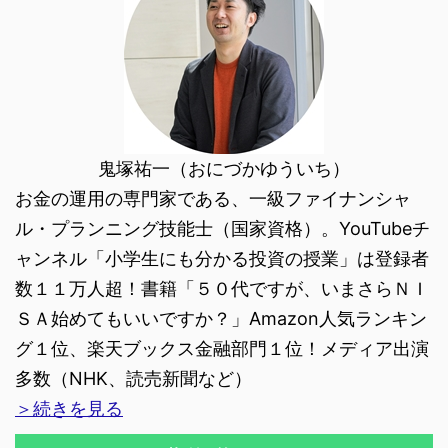
鬼塚祐一（おにづかゆういち）
お金の運用の専門家である、一級ファイナンシャ
ル・プランニング技能士（国家資格）。YouTubeチ
ャンネル「小学生にも分かる投資の授業」は登録者
数１１万人超！書籍「５０代ですが、いまさらＮＩ
ＳＡ始めてもいいですか？」Amazon人気ランキン
グ１位、楽天ブックス金融部門１位！メディア出演
多数（NHK、読売新聞など）
＞続きを見る