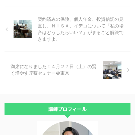
のサービスや商品を利用したこと
になるサービスです。 審査なし
ンラインサロンと言われるもので
がある場合は、初月から１ ...
なので、専業主婦の方も作ること
す。 安心して資産運用を続けら
...
れるようになりますよ。＾＾ 実
契約済みの保険、個人年金、投資信託の見
際に投資をスタートしてみると分
直し、ＮＩＳＡ、イデコについて「私の場
からないことが出てきたり、本当
に自分のやり方で合っているの？
合はどうしたらいい？」がまるごと解決で
と心配になることもありますよ
きますよ。
ね。 そんなお悩みがカンタンに
解決できます！ ＦＰラボの代表
的なコンテンツは、ラボメンバー
だけが参加できる、ウェブセミナ
満席になりました！４月２７日（土）の賢
ーです。 パソコン、タブレッ
く増やす貯蓄セミナー＠東京
ト、スマホ、お好きな端末からご
視聴頂けます。 まず、明日、２
月２ ...
講師プロフィール