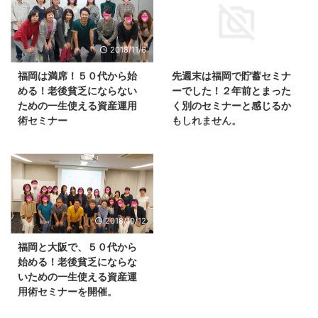
たくさんの、質問がありました。
か、以前、ＳＢＩ証券に口座を開
たとえば、 リバランスの時期は
設しました。 でも、住信ＳＢＩ
いつでもいいのか？ ----- 一括と
ネット銀行のハイブリット預金と
2018/11/6
2017/7/11
積立どちらがいいの？ ----- 新興
いうのを利用しないといけないん
国の株は買ってもいい？ ----- 福
でしょ。 あれが、よく分からな
福岡は満席！５０代から始
先週末は福岡で貯蓄セミナ
岡銀行から自動引落で、住信ＳＢ
くて、結局、口座を開設しただけ
める！老後貧乏にならない
ーでした！２年前とまった
Ｉネット銀行に入金しています。
で、何も投資していません。 結
ための一生使える資産運用
く別のセミナーと感じるか
そこからＳＢＩ証券に手動で入金
論からいうと、住信ＳＢＩネット
術セミナー
もしれません。
しています。 住信ＳＢＩネット
銀行のハイブリット預金は使わな
銀行からＳＢＩ証券に自動引落に
くて大丈夫です。 投資信託の積
こんにちは、鬼塚祐一です。今週
こんにちは、鬼塚祐一です。先週
できませんか？ ----- つみたてＮ
立であれば、あなたが普段利用し
日曜日に福岡で開催する、 ５０
末は福岡で貯蓄セミナーでした！
ＩＳＡの申込をしました。 ...
ている銀行から、自動引落が可能
代から始める！老後貧乏にならな
「知識ゼロでも資産運用が始めら
です。 三菱東京ＵＦＪ銀行でも
いための一生使える資産運用術セ
れる！賢く増やす貯蓄セミナー」
ゆうちょ銀行でも福岡銀行でもオ
ミナー おかげさまで、満席にな
このセミナーは２年前にも開催し
...
りました。 ありがとうございま
ていて、ＤＶＤ化されています。
2018/10/12
す！ １１月１８日（日）には大
ＤＶＤ化されていますが、当時よ
阪でも開催します。 大阪は、ま
り、かなりバージョンアップして
福岡と大阪で、５０代から
だ、お席がございます。お早め
います。 まったく別のセミナー
始める！老後貧乏にならな
に。＾＾
と感じる人もいるかもしれませ
いための一生使える資産運
ん。 というのも、懇親会で、お
用術セミナーを開催。
隣に座られた方が、 「ＤＶＤ持
ってますよ。」 とおっしゃてい
こんにちは、鬼塚祐一です。昨夜