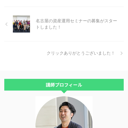
ました。 どのＤＶＤですか？と
から福岡と大阪で開催する、 ５
お聞きしたら、タイトルは覚えて
０代から始める！老後貧乏になら
いなかったので、よくよく話を聞
ないための一生使える資産運用術
いてみると、 知識ゼロでも ...
セミナー の募集を開始しまし
名古屋の資産運用セミナーの募集がスター
た。 それでは、資産運用術セミ
トしました！
ナーの内容をご紹介しますね。
・資産運用には３つのタイプがあ
ります ５０代から始めるには、
どのタイプが良いのか？をお話し
クリックありがとうございました！
します。 ・外国に投資をするメ
リット 日本円が暴落したら、あ
なたの生活にどのような影響ある
のか？ どういう対策を打ってお
けばいいのかが分かります。 ・
投資信託の選び方 ある３つの条
講師プロフィール
件を満たした投資信託を選ぶとオ
ー ...