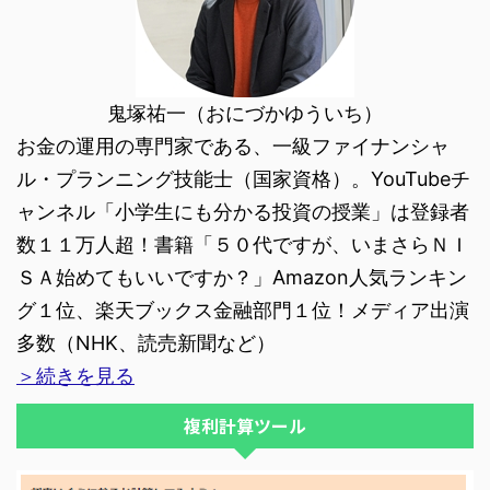
鬼塚祐一（おにづかゆういち）
お金の運用の専門家である、一級ファイナンシャ
ル・プランニング技能士（国家資格）。YouTubeチ
ャンネル「小学生にも分かる投資の授業」は登録者
数１１万人超！書籍「５０代ですが、いまさらＮＩ
ＳＡ始めてもいいですか？」Amazon人気ランキン
グ１位、楽天ブックス金融部門１位！メディア出演
多数（NHK、読売新聞など）
＞続きを見る
複利計算ツール