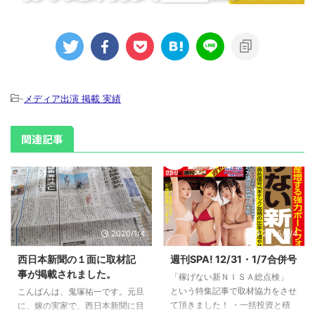
-
メディア出演 掲載 実績
関連記事
2020/1/4
2025/2/4
西日本新聞の１面に取材記
週刊SPA! 12/31・1/7合併号
事が掲載されました。
「稼げない新ＮＩＳＡ総点検」
という特集記事で取材協力をさせ
こんばんは、鬼塚祐一です。元旦
て頂きました！ ・一括投資と積
に、嫁の実家で、西日本新聞に目