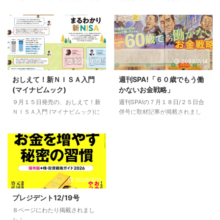
立投資はどちらが有利なのか？・
を通していたら、取材記事が掲載
王道的なバランス投資の最適な配
されていました。 「孫死亡」の
分は？ についてお話しておりま
保険金、受取人は高齢客 かんぽ
す。
で不自然な契約相次ぐ という１
面記事です。 担当記者の宮崎さ
んからは、元旦の１面とは聞いて
2023/9/19
2023/7/14
いなかったので、びっくりです。
＾＾
おしえて！新ＮＩＳＡ入門
週刊SPA!「６０歳でもう働
(マイナビムック)
かないお金戦略」
９月１５日発売の、おしえて！新
週刊SPA!の７月１８日/２５日合
ＮＩＳＡ入門 (マイナビムック)に
併号に取材記事が掲載されまし
掲載されました！
た。 「老後困らないための資産
倍増計画！６０歳でもう働かない
お金戦略」 という特集です。 週
刊SPA!は、今年で創刊３５年な
んだそうです。歴史がありますね
～。
2026/3/11
プレジデント12/19号
８ページにわたり掲載されまし
た！