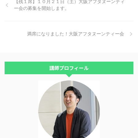
【残１席】１０月２１日（土）大阪アフタヌーンティ
す。 ...
ン ...
もＴＫデザインの高橋さんにお願
ー会の募集を開始します。
いしました。＾＾ リリースが楽
しみです！ 続報はメルマガでお
伝えしますね。
満席になりました！大阪アフタヌーンティー会
講師プロフィール