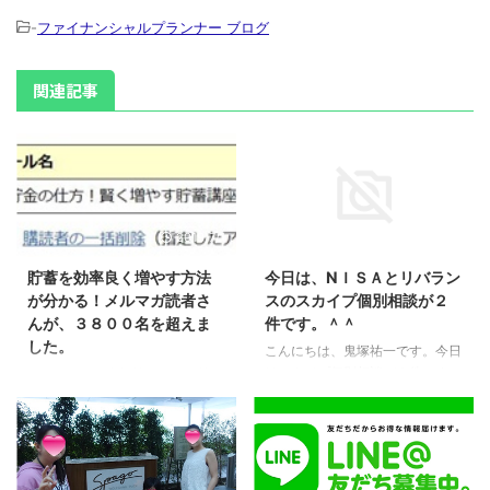
-
ファイナンシャルプランナー ブログ
関連記事
2019/7/1
2017/3/10
貯蓄を効率良く増やす方法
今日は、NＩＳＡとリバラン
が分かる！メルマガ読者さ
スのスカイプ個別相談が２
んが、３８００名を超えま
件です。＾＾
した。
こんにちは、鬼塚祐一です。今日
はスカイプ個別相談が２件です。
こんにちは、鬼塚祐一です。嬉し
どちらもプレミアムコンサルのお
いニュースです。 効率の良い貯
客様です。 まずお１人目は、今
金の仕方！賢く増やす貯蓄講座
年のＮＩＳＡ枠も活用したいとい
のメルマガ読者さんが、３８００
うご要望です。 さきほど、追加
名を超えました。 ４０００名の
投資のお手伝いをさせていただき
大台が近づいてきました。 日曜