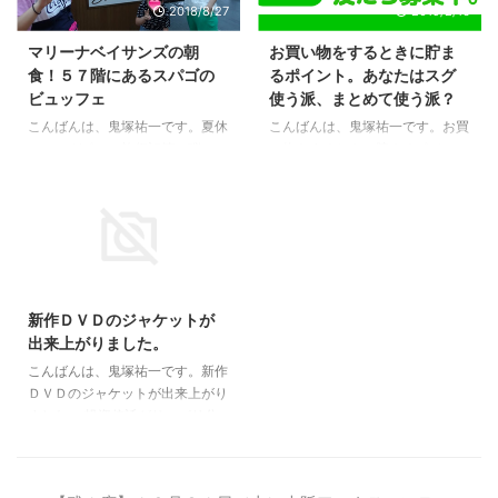
2018/8/27
2019/2/16
ました。 今回は、インデックス
日に配信しているメルマガでは、
ファンドだけではなくて、アクテ
Ｑ＆Ａコーナーを掲載していま
マリーナベイサンズの朝
お買い物をするときに貯ま
ィブファンドにもチャレンジしま
す。 読者さんであれば誰でも質
食！５７階にあるスパゴの
るポイント。あなたはスグ
す。 これで脱初心者です。＾＾
問できる、人気コーナーです。
ビュッフェ
使う派、まとめて使う派？
購入するのは、こちらでお話しし
最近だと、金融庁の２０００万円
ている、アクティブファンドで
問題の影響なのか、年金について
こんばんは、鬼塚祐一です。夏休
こんばんは、鬼塚祐一です。お買
す。 次に、お２人目は、運用を
の質問が増えております。 ３８
みシンガポール旅行記第４弾で
い物をするときに貯まるポイン
開始して１年経ったので、リバラ
００名以上の方が読んで下さって
す。 今回は、２日目の朝食、マ
ト。 あなたはスグに使う派です
ンスのお手伝いをします。 引き
いるメルマガはこちらです。＾＾
リーナベイサンズ５７階にあるレ
か？ それとも、ある程度貯め
続き、頑張ります！ &nbs ...
ストラン、スパゴのビュッフェを
て、まとめて使う派ですか？ と
お送りします。 スパゴはプール
いう質問をライン＠でおこないま
の隣にあります。 行列が出来る
した。 すると、５４人もの方が
2017/1/7
と聞いていたので、オープン時間
ご返信下さいました。＾＾ すぐ
の７時に行きました。 それで
に使う派は２３名。 ある程度貯
新作ＤＶＤのジャケットが
も、前に、１０組ほど並んでいま
めて使う派は３１名。 という結
出来上がりました。
した。 テーブルに案内されま
果でした。 では、どちらがお得
す。 とっても開放的な雰囲気で
なのか？ どちらでも良さそうな
こんばんは、鬼塚祐一です。新作
す。 ビュッフェ形式なので、さ
気もしますが、実は、経済的合理
ＤＶＤのジャケットが出来上がり
っそく、食べ物を取りに行きま
性で考えると、正解はあります。
ました。 投資信託がサッパリ分
す。 種類がかなり豊富です。 サ
その正解も、ライン＠で解説しま
からない！はじめての投資信託
ラダのドレッシングもいろいろあ
した。 こういうお金のクイズを
「超」キホン講座ＤＶＤ 良い感
ります。 パンもたくさんありま
週１ペースでお届けしているライ
じに仕上がっております。 今回