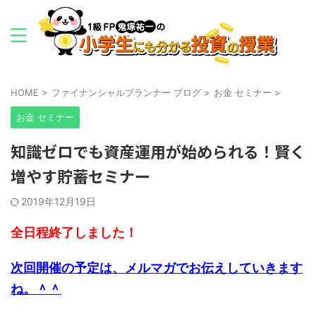
HOME
>
ファイナンシャルプランナー ブログ
>
お金 セミナー
>
お金 セミナー
知識ゼロでも資産運用が始められる！賢く
増やす貯蓄セミナー
2019年12月19日
全日程終了しました！
次回開催の予定は、メルマガでお伝えしていきます
ね。＾＾