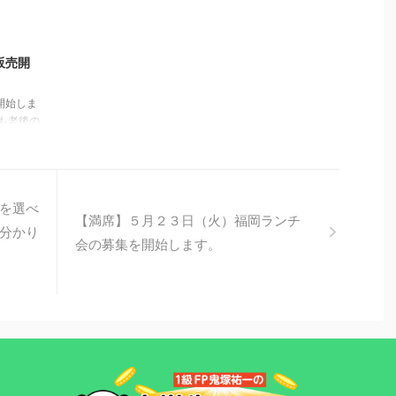
6/10/28
販売開
開始しま
も老後の
Ｄは３枚
。 たと
おこなっ
 どちら
を選べ
は、どち
【満席】５月２３日（火）福岡ランチ
も、たく
分かり
会の募集を開始します。
で、目標
。＾＾