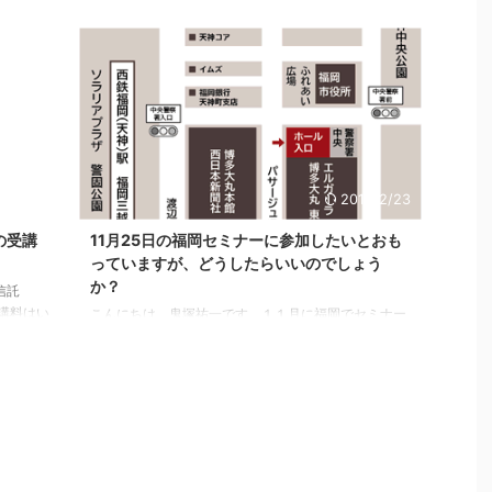
少人数に
にメールにてご案内しますね。＾＾ ＞無料レポートは
らいの規
こちら！ こんばんは、鬼塚祐一です。つみたてＮＩＳ
 半数以
Ａやイデコを始めて１年位経つと、 ほったらかしなの
答も盛り
で楽チンだけど、する事がなさ過ぎて淋しいので、も
となく、
うちょっと、チャレンジした投資がしたい と思われる
て、あま
かもしれません。 そこで、すでに投資をスタートして
違いで
いる方向けのセミナーを開催しました。 初心者向け
影響なの
は、今まで、さんざん行ってきたので、今回は、中級
編です。 投資をス ...
6/10/25
2018/2/23
の受講
11月25日の福岡セミナーに参加したいとおも
っていますが、どうしたらいいのでしょう
か？
信託
講料はい
こんにちは、鬼塚祐一です。１１月に福岡でセミナー
 いつも
をします。 「一生お金に困らない！マイホームも学費
親会付き
も老後の安心も手に入れるセミナー」というセミナー
ールは、
です。 １１月２５日（水）にエルガーラホールでおこ
（後半）
ないます。 セミナーに関して、ご質問を頂きました。
う流れを
「11月25日の福岡セミナーに参加したいとおもってい
ものボリ
ますが、どうしたらいいのでしょうか？」 実は、まだ
６時間ほ
募集をしておりません。 受付を開始するときは、メル
頂いてお
マガで優先的にご案内しますね。＾＾