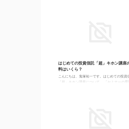
した。 少人数制でしたわけでなく、結果的に
なっただけですが。（爆） 東京だと、これく
模ですが、 大阪だと、こんな感じです。＾＾
上がリピーターさんでした。 なので、質疑応
上がりました。 この人数なのに、途切れるこ
質問がありました。 先週の東京は２４名もい
り手が上がらなかったのと比べると、すごい
す。 地域性なのか、５０代向けという年代の
か、分かりません ...
201
はじめての投資信託「超」キホン講座
料はいくら？
こんにちは、鬼塚祐一です。はじめての投資
「超」キホン講座について、 「セミナーの受
くらですか？」 というご質問を頂きました。
のセミナーと同じ、３万円（税込）です。 懇
は３万５千円（税込）です。 タイムスケジュ
・講義（前半）９０分 ・休憩１５分 ・講義
９０分 ・休憩１５分 ・質疑応答６０分 とい
予定しております。 講義と質疑応答で４時間
ュームです。 懇親会まで参加される場合は、
どになります。 私のコンサルは２時間５万円