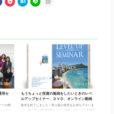
8/12/17
2021/11/13
運用セ
もうちょっと投資の勉強をしたいときのレベ
ルアップセミナー、ＤＶＤ、オンライン動画
ナーの模
販売を終了しました！第２版の発売をお待ち下さいま
となりま
せ。 第２版の発売時期などは、無料レポートの読者様