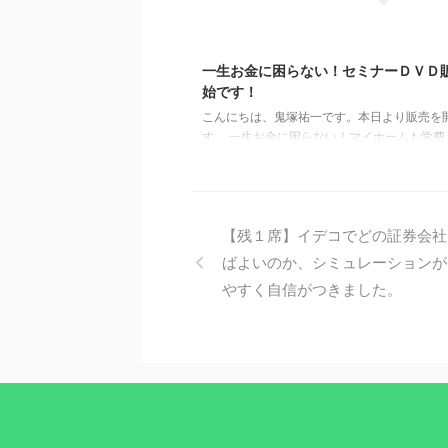
りますので、 ...
201
一生お金に困らない！セミナーＤＶＤ
始です！
こんにちは、鬼塚祐一です。本日より販売を
す。 一生お金に困らない！マイホームも学費
安心も手に入れるセミナーＤＶＤ 今回のＤＶ
組です。 ３枚目は質疑応答を収録しています
えば、 「投資信託と確定拠出年金はどちらも
たほうがいいか？」 という質問があります。
【残１席】イデコでどの証券会社
も併用するのが一番良いですが、難しい場合
らを優先すべきか？をお話ししました。 他に
ばよいのか、シミュレーションが
さんの質問にお答えしています。 このＤＶＤ
やすく自信がつきました。
に応じて安心して貯めれるようになりますよ