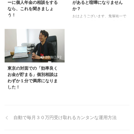
ーに個人年金の相談をする
があると喧嘩になりません
説した動画をアップしておりま
マガにてご案内しますね。＾＾
なら、これを聞きましょ
か？
す。 今までアップした動画の一
う！
部をご紹介すると、 ・年利１
おはようございます、鬼塚祐一で
０％以上のアクティブファンドを
す。夫婦で投資について温度差が
こんにちは、鬼塚祐一です。ファ
ご紹介しますね。 ・ニッセイが
あると、喧嘩になることもあるか
イナンシャルプランナーに個人年
インデックスファンドの信託報酬
もしれません。 ですから、ご夫
金の相談をするなら、これを聞き
の引き下げをおこないました。
婦お２人でコンサルを受けると、
ましょう！ 個人型確定拠出年金
・来年 ...
スムーズに物事が進みます。 今
についてです。 というのも、個
回、ご夫婦でコンサルを受けてく
人年金は、どこの保険会社を選ん
2018/2/22
ださったのは、てとてカイロプラ
でも、たいした差はありません。
クティックの眞子さんです。 と
それに、「個人年金 返戻率 ラン
東京の対面での「効率良く
っても仲良しで、素敵なご夫婦で
キング」などのキーワードで検索
お金が貯まる」個別相談は
す。 眞子さんと私は顧問税理士
すれば、条件が良い商品がすぐ見
わずか１分で満席になりま
さんが同じなのです。 こういう
つかります。 ファイナンシャル
した！
ご縁が頂けて、すごく嬉しいで
プランナーに相談するまでもあり
す！ てとてカイロプラクティッ
ません。＾＾ なので、せっか
こんばんは、鬼塚祐一です。２０
クは西鉄平尾駅から徒歩２分で
く、相談するなら、個人型確定拠
時から募集を開始した、東京の対
す。 ただ、眞子さんは売れっ子
出年金のことを聞くと良いです
面での個別相談。 おかげさま
なので、東京出張も多いようで
よ。 たとえば、そろそろ年末調
で、わずか１分で満席になりまし
自動で毎月３０万円受け取れるカンタンな運用方法
す。＾ ...
整の時期ですが、個人年金の保険
た！ ありがとうございました。
...
今までの最速は、京都の３分でし
た。 ただ、そのときは、募集枠