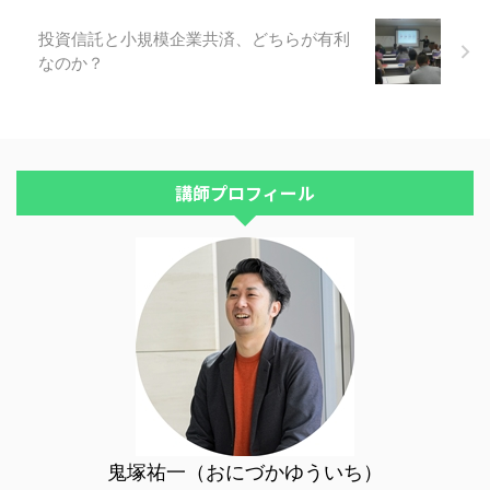
が３枠でした。 それにたいし
て、今回の東京は、５枠用意して
投資信託と小規模企業共済、どちらが有利
いたのですが、たったの１分で埋
なのか？
まりました。過去最速です。 申
込が出来なかった皆様、申し訳あ
りません。 東京の対面での個別
相談は、今後も、おこなっていき
ますので、次の機会に是非！ 次
回の東京の対面での個別相談の予
講師プロフィール
定は、決まりしだい、メルマガで
ご ...
鬼塚祐一（おにづかゆういち）