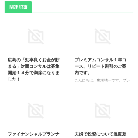
関連記事
2017/10/17
2017/2/2
広島の「効率良くお金が貯
プレミアムコンサル１年コ
まる」対面コンサルは募集
ース、リピート割引のご案
開始１４分で満席になりま
内です。
した！
こんにちは、鬼塚祐一です。プレ
ミアムコンサル１年コースのご案
こんばんは、鬼塚祐一です。２０
内です。 リピート割引で、２
時にメルマガで募集を開始した広
０％オフさせて頂きます。 １年
島対面コンサル。 おかげさま
間、対面でもスカイプでも、いつ
で、満席になりました！ 募集を
でもご相談頂けます。 時間や回
開始してから、わずか１４分でし
数の制限もありません。 プレミ
た。 ありがとうございます！ 広
2016/2/10
2017/8/14
アムコンサルでは会員サイトをご
島でも需要があって良かったで
用意しております。 条件が良い
す。 また、広島で対面コンサル
ファイナンシャルプランナ
夫婦で投資について温度差
新商品が発売されたときなど、解
をすることがありましたら、メル