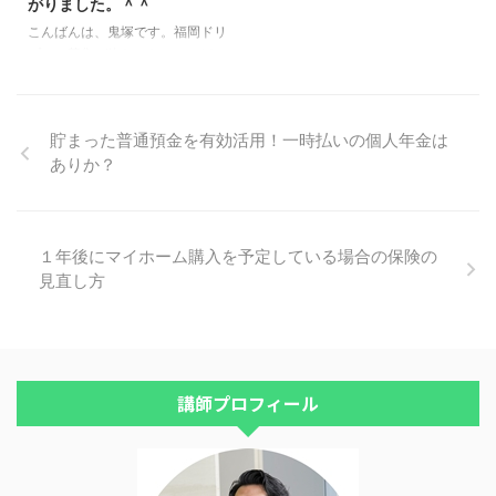
がりました。＾＾
場でおこなうことが可能です。
る皆様、お楽しみに！ 次回開催
今回の大阪の資産運用セミナー
予定は、７月５日（金）に大阪で
こんばんは、鬼塚です。福岡ドリ
は、おかげさまで満席となってお
やろうかと考えています。 大阪
プロの募集が終わったので、ほっ
ります。 また大阪で貯蓄セミナ
セミナーの詳細は、メルマガでご
と一息。 先日の、東京の資産運
ーをするときは、メルマガでご案
案内していきますね。＾＾
用セミナーの写真をアップしてみ
内しますね。 &nbsp ...
たいと思います。 東京ドリプロ
貯まった普通預金を有効活用！一時払いの個人年金は
の翌日、１２月９日（日）に新宿
ありか？
で、 知識ゼロでも資産運用が始
められる！賢く増やす貯蓄セミナ
ー を開催しました。 ご参加下さ
った皆様、ありがとうございまし
た。＾＾ 物販コーナーも設けま
１年後にマイホーム購入を予定している場合の保険の
した。 今回は、今月リリースし
見直し方
たばかりの最新作、 ５０代から
始める！老後貧乏にならないため
の一生使える資産運用術セミナー
ＤＶＤ も持ってきました。 さっ
そく、ご購入頂き、ありがと ...
講師プロフィール