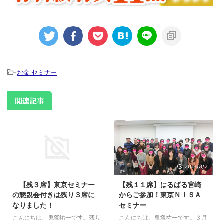
-
お金 セミナー
関連記事
2016/12/1
2018/3/2
【残３席】東京セミナー
【残１１席】はるばる宮崎
の懇親会付きは残り３席に
からご参加！東京ＮＩＳＡ
なりました！
セミナー
こんにちは、鬼塚祐一です。残り
こんにちは、鬼塚祐一です。３月