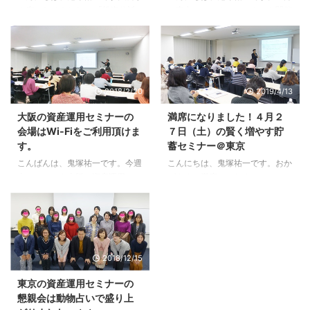
３席になりました！ 「投資信託
に東京でＮＩＳＡセミナーを開催
がサッパリ分からない！はじめて
します。 ＮＩＳＡはわりとカン
の投資信託「超」キホン講座」の
タンに始めることが出来ます。
東京セミナーの懇親会付き。 東
むしろ、始めたあとのほうが分か
京セミナーにご参加下さる方か
らないことが出てくるようで、た
ら、メールが届きました。 ある
くさん質問を頂きます。 その結
2018/2/20
2019/4/13
ＦＰさんに貯蓄の相談したとこ
果、皆さんが何を分からないの
ろ、アクサ生命のユニットリンク
か？というデータが蓄積されてき
大阪の資産運用セミナーの
満席になりました！４月２
をすすめられたそうです。 生命
ました。 それを、全部、まとめ
会場はWi-Fiをご利用頂けま
７日（土）の賢く増やす貯
保険には入っているから、純粋に
てお話しするのが３月２５日の東
す。
蓄セミナー＠東京
お金を貯めたい、と伝えました。
京ＮＩＳＡセミナーです。 はる
しかし、残念ながらユニットリン
ばる、宮崎からお越し下さる方も
こんばんは、鬼塚祐一です。今週
こんにちは、鬼塚祐一です。おか
クに変わる商品の提案はありませ
いらっしゃいます。 今回のセミ
末はいよいよ大阪で資産運用セミ
げさまで満席になりました！ ４
んでした。 そこで、投資信託を
ナーは、東京のみでの開催です。
ナーです。 大阪の資産運用セミ
月２７日（土）に東京で開催す
勉強するために、今回のセミナー
すでに１９名の方がお申込み下さ
ナーを受講される方から、 セミ
る、 知識ゼロでも資産運用が始
に参加されます。 去年から投資
っています。残り１１席です！ ...
ナー会場はWIFIは使用可能でしょ
められる！賢く増やす貯蓄セミナ
信 ...
うか？ もし可能でしたら、パソ
ー 先月までは、１９６９年末か
コンを持っていこうと思っていま
ら２１０７年末までの４８年間の
2018/12/15
すので、、、 というご質問を頂
データを使用して解説しておりま
きました。 Wi-Fiは利用可能で
した。 今回から、２０１８年末
東京の資産運用セミナーの
す。 パソコンをお持ち頂くと、
までの４９年間の最新データに差
懇親会は動物占いで盛り上
ＮＩＳＡやイデコの申込も、その
し替えております。 ご参加され