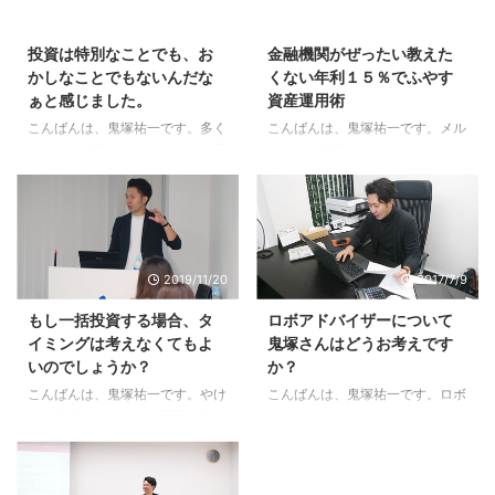
2016/2/10
2016/8/16
投資は特別なことでも、お
金融機関がぜったい教えた
かしなことでもないんだな
くない年利１５％でふやす
ぁと感じました。
資産運用術
こんばんは、鬼塚祐一です。多く
こんばんは、鬼塚祐一です。メル
の方は、投資はギャンブルだと思
マガは毎日配信していますが、ブ
っています。 誰かが損したお金
ログは久しぶりです。＾＾ この
で誰かが儲かっている、そんなイ
本は、タイトルが上手いです。
メージです。 しかし、本来の投
「金融機関がぜったい教えたくな
資の意味がきちんと理解できてい
い年利１５％でふやす資産運用
る人は、真逆の考え方です。 投
術」 【中古】政治・経済・社会
2019/11/20
2017/7/9
資は、社会全体を豊かにするため
≪政治・経済・社会≫ 年利15%
の手段である、と。 大阪セミナ
でふやす資産運用術 / 竹川美奈子
もし一括投資する場合、タ
ロボアドバイザーについて
ーを受講された方から、 「投資
【02P06Aug16】【画】【中古】
イミングは考えなくてもよ
鬼塚さんはどうお考えです
は特別なことでも、おかしなこと
afb価格：970円（税込、送料別)
いのでしょうか？
か？
でもないんだなぁと感じまし
(2016/8/16時点) 楽天ブックスで
た。」 という感想を頂きまし
は売り切れでしたが、中古だと在
こんばんは、鬼塚祐一です。やけ
こんばんは、鬼塚祐一です。ロボ
た。＾＾ 鬼塚さま 昨日はありが
庫があるようです。 年利１５％
に、投資タイミングの質問が多い
アドバイザーってご存じですか？
とうございました。 全く投資に
でふやす資産運用術なんてあるの
です。 あるブログでこのような
ロボットが投資のアドバイスをし
対して無知でしたが、なんかやれ
か？ と思わ ...
ことが書いてあったそうです。
てくれるサービスです。 そんな
そうな気がしています ...
Ｑ：「もし一括投資する場合、タ
ロボアドバイザーについて質問を