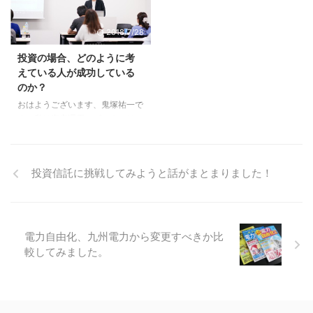
イミングは考えなくてもよいので
頂きました。 ２週間前のメルマ
しょうか？」 ペンネーム：ゆき
ガのＱ＆Ａコーナーに掲載したも
2018/7/28
★さん こんにちは いつもメルマ
のです。 Ｑ：「ロボアドバイザ
ガ楽しみにしております♪ 初歩的
ーについて鬼塚さんはどうお考え
投資の場合、どのように考
な疑問が沸いてきたので質問させ
ですか？」 ペンネーム：やまこ
えている人が成功している
ていただきました。 積立投資よ
さん 鬼塚さん いつもメルマガ楽
のか？
りも一括投資の方が複利がたくさ
しみに読んでます。会社員50代
ん得られるというのは理解したつ
女性です。 今年に入って急にリ
おはようございます、鬼塚祐一で
もりなのですが、あるブログを読
タイヤ後の生活が気になり、あと
す。私は資産運用とビジネスは、
んでいて 『もしもバブルのピー
少しの加入ですがイデコや、
よく似ていると感じています。
ク時に一括投資していたら30年
NISAの口座を開こうとしている
どうやったら儲かるか？を考えて
たっても含み損だ。長期保有 ...
真っ最中です。 さて、投資に ...
ビジネスをしているうちは、うま
投資信託に挑戦してみようと話がまとまりました！
くいきません。 なかには儲かる
人もいるかもしれませんが一時的
なもので、そのうち淘汰されてい
くでしょう。 それにたいして、
どうしたらお客様が喜んで下さる
電力自由化、九州電力から変更すべきか比
のか？ を考えて仕事に取り組む
較してみました。
ようになると、自然と売上は上が
っていきます。 これは、売れて
いる起業家仲間を見て感じたこと
です。 私自身の経験からも、実