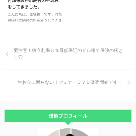
付加保険料の納付の申込み
ん。 ちなみに、小規模企業共済
従者の妻の場合はどうでしょう
をしてきました。
や国民年金基金ではありません。
か？ 専従者給与を税金がかから
確定拠出年金というものです。
こんにちは、鬼塚祐一です。付加
ない金額に抑えている場合、節税
詳しくはこれを見れば分かりま
保険料の納付の申込みをしてきま
メリットがありませんよね。 な
す。＾＾
した。 付加保険料を納めると、
ので、ムリに上限いっぱいまです
６５歳から、付加年金がもらえま
る必要はないと思います。 とい
す。 計算すると分かりますが、
うことで、３０歳、４０歳、５０
圧倒的にお得です！ 手続きはカ
歳と年代別に、最適な金額を試算
要注意！積立利率３％最低保証のドル建て保険の落と
ンタンです。 基礎年金番号が分
してみました。 専従者の妻が３
し穴
かるものを持って、区役所の年金
０歳 ...
保険課に行ったら、５分で終わり
ました。 さっそく３月分から納
付できるそうです。 ちなみに、
残念ながら国民年金基金に加入し
一生お金に困らない！セミナーＤＶＤ販売開始です！
ている場合は、利用できません。
国年金基金を検討する前に、付加
保険料のチェックは必須です。＾
＾
講師プロフィール