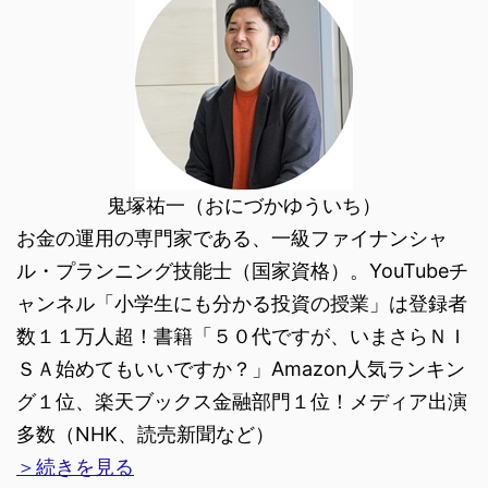
鬼塚祐一（おにづかゆういち）
お金の運用の専門家である、一級ファイナンシャ
ル・プランニング技能士（国家資格）。YouTubeチ
ャンネル「小学生にも分かる投資の授業」は登録者
数１１万人超！書籍「５０代ですが、いまさらＮＩ
ＳＡ始めてもいいですか？」Amazon人気ランキン
グ１位、楽天ブックス金融部門１位！メディア出演
多数（NHK、読売新聞など）
＞続きを見る