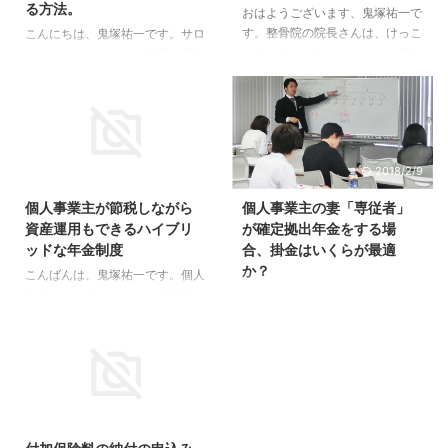
る方法。
おはようございます、鬼塚祐一で
す。整骨院の院長さんは、けっこ
こんにちは、鬼塚祐一です。サロ
う付き合いがありますよね。 患
ンオーナーが３０００万円の退職
者さんに銀行や保険会社の人がい
金を１０年で作る方法、というテ
て、付き合いで契約しているパタ
ーマでお話しますね。 まず、銀
ーンがよくあります。 まぁ、仕
行の定期預金に眠らせている貯金
方がない面もありますが、失敗し
の中から、１０００万円を使っ
ないように、他にもちゃんと準備
て、投資信託で分散投資をしま
2015/12/3
2018/2/9
しておきましょう。 ちょうど、
す。 次に、個人型確定拠出年金
整骨院の院長さんがコンサルを受
で月６万円の積立を開始します。
個人事業主が節税しながら
個人事業主の妻「専従者」
けてくださった時の感想がありま
６％複利で運用できたら、１０年
資産運用もできるハイブリ
が確定拠出年金をする場
すので、ご紹介しますね。 ずっ
後に、２７７０万円です。 さら
ッドな年金制度
合、掛金はいくらが最適
と前から将来や老後に向けての資
に、確定拠出年金の掛金は、その
か？
産形成をしなければと思っていま
年の所得から控除できます。 あ
こんばんは、鬼塚祐一です。個人
した。 ですが、何から始めてい
なたの課税所得が５００万円の場
事業主が節税しながら資産運用も
こんにちは、鬼塚祐一です。確定
いのか分からないまま、年月だけ
合、１０年間で、２１６万円の節
できるハイブリッドな年金制度が
拠出年金の掛金はいくらが最適
が過ぎていました ...
税になります。 ２７７０万円と
あります。 しかし、あまり知ら
か？という話です。 家計に余裕
２１６万円を合計すると、約３０
れていません。 なぜなら、税理
があれば、上限いっぱいまで、し
０ ...
士さんも詳しくないので、ほとん
たいところです。 掛金が多いほ
ど教えてくれません。 銀行や証
ど、安くなる所得税と住民税の額
2018/2/9
券会社に相談に行っても、説明で
も増えるからです。 では、ご主
きる担当者はまず見つかりませ
人が個人事業主でいらっしゃる専