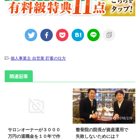
-
個人事業主 自営業 貯蓄の仕方
関連記事
2018/2/9
2018/2/9
サロンオーナーが３０００
整骨院の院長が資産運用で
万円の退職金を１０年で作
失敗しないためには？