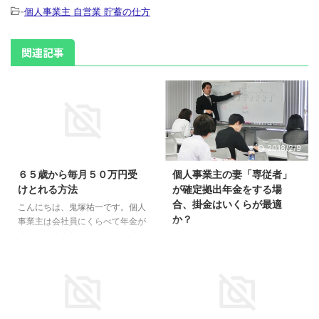
-
個人事業主 自営業 貯蓄の仕方
関連記事
2016/6/10
2018/2/9
６５歳から毎月５０万円受
個人事業主の妻「専従者」
けとれる方法
が確定拠出年金をする場
合、掛金はいくらが最適
こんにちは、鬼塚祐一です。個人
か？
事業主は会社員にくらべて年金が
少ないですよね。 いくらもらえ
こんにちは、鬼塚祐一です。確定
るかご存知ですか？ 月６万５千
拠出年金の掛金はいくらが最適
円しかありません。 これでは、
か？という話です。 家計に余裕
ぜんぜん足りないですよね。 と
があれば、上限いっぱいまで、し
いうことで、国の年金は当てにし
たいところです。 掛金が多いほ
ないで、６５歳から毎月５０万円
ど、安くなる所得税と住民税の額