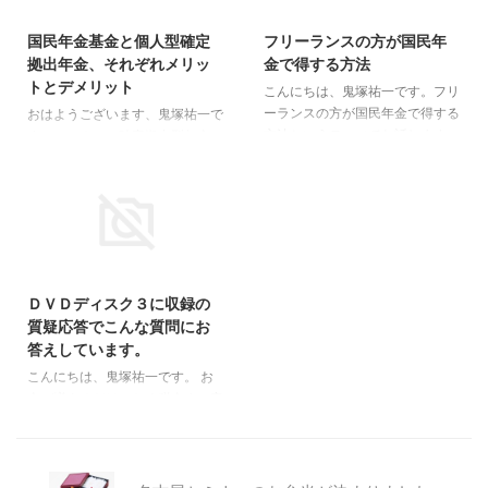
2015/12/26
2016/4/26
受けとれる方法をお話しします。
も増えるからです。 では、ご主
今回は、６５歳から２０年間、つ
人が個人事業主でいらっしゃる専
国民年金基金と個人型確定
フリーランスの方が国民年
まり８５歳まで、毎月５０万円受
従者の妻の場合はどうでしょう
拠出年金、それぞれメリッ
金で得する方法
け取るケースです。 ７０００万
か？ 専従者給与を税金がかから
トとデメリット
円の元手を６％で運用します。
こんにちは、鬼塚祐一です。フリ
ない金額に抑えている場合、節税
その中から、毎月５０万円ずつ解
ーランスの方が国民年金で得する
メリットがありませんよね。 な
おはようございます、鬼塚祐一で
約して、引き出します。 これだ
方法というテーマでお話します
ので、ムリに上限いっぱいまです
す。セミナーで確定拠出型年金の
けで、８５歳まで受け取ることが
ね。＾＾ まず、国民年金の保険
る必要はないと思います。 とい
話をすると、個人事業主の方か
可能です。 私が利用している ...
料ってどうやって納めてますか？
うことで、３０歳、４０歳、５０
ら、こういう質問が出ます。
多くの方は、銀行引き落としにし
歳と年代別に、最適な金額を試算
「国民年金基金はおすすめしない
ていらっしゃいます。 ところ
してみました。 専従者の妻が３
のですか？」 では、国民年金基
が、申請すれば、クレジットカー
０歳 ...
金と個人型確定拠出年金、それぞ
2016/7/23
ドで納めることが出来ます。 カ
れメリットとデメリットをお話し
ードで払えば、ポイントが貯まり
ますね。 まず、メリットは、ど
ＤＶＤディスク３に収録の
ますよね。 お近くの年金機構に
ちらも、掛け金が全額、所得控除
質疑応答でこんな質問にお
電話すると、クレジットカード払
できます。 つまり、税金がお得
答えしています。
いに変更するための書類を送って
になります。 しかし、国民年金
くれますよ。 私は、今まで、納
基金は利率が低いというデメリッ
こんにちは、鬼塚祐一です。 お
付書を使ってセブンイレブンにて
トがあります。 確定拠出年金で
金が増えるだけでなく税金まで安
ナナコで納めてました。 ナナコ
あれば、きちんと運用できれば、
くなる！個人事業主のための貯蓄
にチャージするときに楽天カード
効率良く年金を増やすことが出来
セミナーＤＶＤ ＤＶＤは３枚組
を ...
ます。 ただし、運用の知識が必
で、時間はトータルで２３４分で
要に ...
す。 ディスク３に収録の質疑応