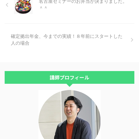
名古屋セミナーのお弁当が決まりました。
答でこんな質問にお答えしていま
＾＾
す。 「スゴ６とセゾン投信で運
用しています。どうでしょう
か？」 スゴ６の正式な商品名
は、ＳＢＩ資産設計オープンと言
確定拠出年金、今までの実績！８年前にスタートした
います。 セゾン投信とともに、
人の場合
どちらも評価の高いバランス型フ
ァンドです。 ただし、メリット
があればデメリットもあります。
特に、気を付けておくべき大きな
弱点が２つありますので、解説し
まし ...
講師プロフィール