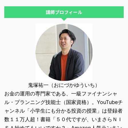
うことを考えなければいけません
められる金融商品をただ選ぶだけ
でした。 その時に、ただ預ける
では、自分のライフプランに合っ
講師プロフィール
だけではどこの銀行も利子はあま
た商品をどう選べばよいかわから
り良くないし、せっかく預けるな
ず、納得できなかったからです。
...
なので、まずは基本のお金の仕組
...
鬼塚祐一（おにづかゆういち）
お金の運用の専門家である、一級ファイナンシャ
ル・プランニング技能士（国家資格）。YouTubeチ
ャンネル「小学生にも分かる投資の授業」は登録者
数１１万人超！書籍「５０代ですが、いまさらＮＩ
ＳＡ始めてもいいですか？」Amazon人気ランキン