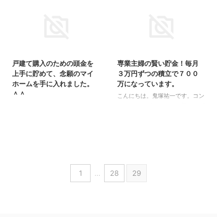
ほうが良いと思います。＾＾ 男
貯めておきましょう。 国の年金
は、貯蓄があると分かると、それ
が減りそうだと思っているなら、
をあてにする傾向があります。
４０００万円を目標にしておくと
（笑） 「今後、旦那には具体的
安心です。 対面コンサルティン
2015/8/19
2015/8/19
に報告せずひっそりこっそり貯蓄
グを受けた方から、 「老後資金
していこうと思います。笑」 と
4000万はこんなに普通に作れる
戸建て購入のための頭金を
専業主婦の賢い貯金！毎月
いう感想を、電話相談・スカイプ
んだ！！と分かって心が軽くなり
上手に貯めて、念願のマイ
３万円ずつの積立で７００
コンサルを受けた方から頂きまし
ました。」 という感想を頂きま
ホームを手に入れました。
万になっています。
た。 今まで、全くというほど株
した。 面白かったです。 メルマ
＾＾
の知識がなく、「したい」「やっ
ガの内容もほとんど理解してなか
こんにちは。鬼塚祐一です。コン
てみたい」と興味はあっても、
ったのですが（笑）対面って自分
サルティングについて、超ロング
こんにちは、鬼塚祐一です。コン
勉強の仕方も分からない、誰に教
で色々調べた時よりも理解スピー
バージョンの感想を頂きました。
サルメンバーさんが、戸建て購入
わったらいいのか分からない、ど
ドが速い速い！！ だからきっと
＾＾ 専業主婦の方で、３００万
のための頭金を上手に貯めて、念
れに投資するのかも分からない、
嬉しくって楽しかったんです。
の元手と毎月３万ずつの積立で投
願のマイホームを手に入れまし
分からないことだらけで、投資を
それから、老後資金4000 ...
資総額４００万くらいです。 現
た。＾＾ 「当初１００万円から
実 ...
在、運用評価額は７００万くらい
始めた運用でしたが、２年で５０
になっていらっしゃいます。 ま
０万円を超えました。」 という
1
…
28
29
ず、資産運用をはじめようと思っ
ご報告が届きました！ 資産運用
たきっかけは、会社がなくなるに
が出来る方は、安心して戸建ての
あたって退職金などのまとまった
購入に踏み切れますね。＾＾ ま
お金をどう処理（言葉は悪いので
ず、コンサルティングを受けよう
すが）・・どこに預けようかとい
と思ったのは、色んなところで勧