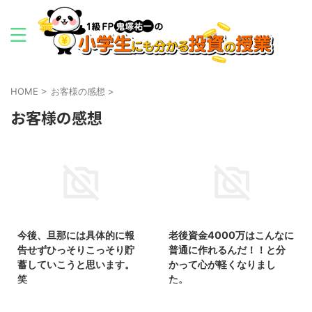
HOME
>
お客様の感想
>
お客様の感想
2015/9/4
2015/9/3
今後、旦那には具体的に報
老後資金4000万はこんなに
告せずひっそりこっそり貯
普通に作れるんだ！！と分
蓄していこうと思います。
かって心が軽くなりまし
笑
た。
こんにちは、鬼塚祐一です。旦那
こんにちは、鬼塚祐一です。老後
さんには貯蓄額をだまっておいた
が不安なら、自力で３０００万円